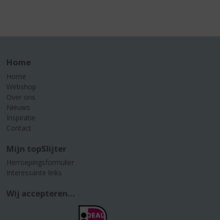
Home
Home
Webshop
Over ons
Nieuws
Inspiratie
Contact
Mijn topSlijter
Herroepingsformulier
Interessante links
Wij accepteren...