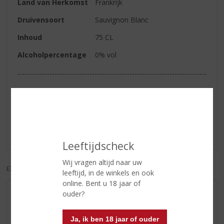
Land van Herkomst
Frankrijk
Druivensoort
Sauvignon Blanc
Inhoud
75 CL
Alcoholpercentage
0% vol
Reviews
Schrijf een review
Er zijn nog geen reviews geplaatst voor dit product
Leeftijdscheck
Wij vragen altijd naar uw
EXCL. BTW
INCL. BTW
leeftijd, in de winkels en ook
online. Bent u 18 jaar of
ouder?
AANBIEDINGEN
WIJN VAN DE MAAND
Ja, ik ben 18 jaar of ouder