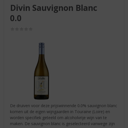
S
Divin Sauvignon Blanc
p
r
0.0
i
n
(0,0
g
/
n
5)
a
a
r
d
e
n
a
v
i
g
a
De druiven voor deze prijswinnende 0.0% sauvignon blanc
t
komen uit de eigen wijngaarden in Touraine (Loire) en
i
worden specifiek geteeld om alcoholvrije wijn van te
e
maken. De sauvignon blanc is geselecteerd vanwege zijn