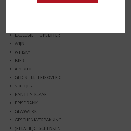
WHISKY VAN DE MAAND
RUM VAN DE MAAND
BIER VAN DE MAAND
SPIRIT VAN DE MAAND
EXCLUSIEF TOPSLIJTER
WIJN
WHISKY
BIER
APERITIEF
GEDISTILLEERD OVERIG
SHOTJES
KANT EN KLAAR
FRISDRANK
GLASWERK
GESCHENKVERPAKKING
(RELATIE)GESCHENKEN