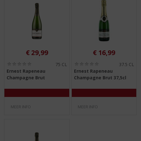
S
p
r
i
n
g
n
a
€
29,99
€
16,99
a
r
(
(
75 CL
37.5 CL
d
0
0
Ernest Rapeneau
Ernest Rapeneau
e
,
,
Champagne Brut
Champagne Brut 37,5cl
0
0
n
/
/
a
5
5
v
)
)
i
g
MEER INFO
MEER INFO
a
t
i
e