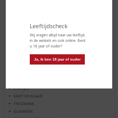
WIJN VAN DE MAAND
WHISKY VAN DE MAAND
RUM VAN DE MAAND
Leeftijdscheck
BIER VAN DE MAAND
SPIRIT VAN DE MAAND
Wij vragen altijd naar uw leeftijd,
in de winkels en ook online. Bent
EXCLUSIEF TOPSLIJTER
u 18 jaar of ouder?
WIJN
WHISKY
Ja, ik ben 18 jaar of ouder
BIER
APERITIEF
GEDISTILLEERD OVERIG
SHOTJES
KANT EN KLAAR
FRISDRANK
GLASWERK