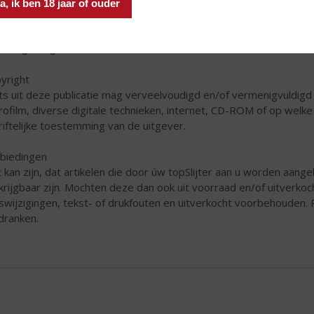
Slijter een licentie heeft verkregen. Hieronder vallen onder mee
a, ik ben 18 jaar of ouder
grammatuur, teksten, beelden en geluiden. Informatie is alleen vo
gestaan om zonder toestemming van úw topSlijter de op de web
menigvuldigen en/of te bewerken.
yright
ts uit deze publicatie mag verveelvoudigd en/of vermenigvuldigd
rofilm, diverse digitale technieken, internet, CD-ROM of op wel
riftelijke toestemming van de uitgever.
biedingen
 kan zijn, dat artikelen die door úw topSlijter aan u worden aangebo
krijgbaar zijn. Mochten deze dan ook uit voorraad en/of uitverkoch
jswijzigingen, tekst- of drukfouten en uitverkocht voorbehouden. P
sdranken.