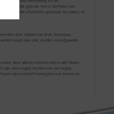
r de rechten met betrekking tot de
or persoonlijk gebruik. Het is derhalve niet
site vermelde informatie openbaar te maken, te
 worden door middel van druk, fotokopie,
ke andere wijze dan ook, zonder voorafgaande
den, door allerlei redenen niet in alle filialen
t zijn, dan vragen wij hiervoor uw begrip.
rijzen zijn exclusief statiegeld voor bieren en