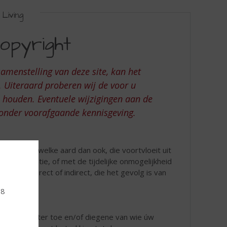
Living
opyright
menstelling van deze site, kan het
. Uiteraard proberen wij de voor u
e houden. Eventuele wijzigingen aan de
zonder voorafgaande kennisgeving.
indirect, van welke aard dan ook, die voortvloeit uit
de informatie, of met de tijdelijke onmogelijkheid
 schade, direct of indirect, die het gevolg is van
18
 úw topSlijter toe en/of diegene van wie úw