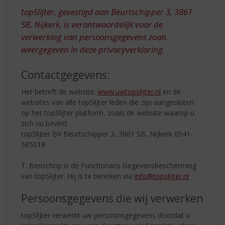
S
topSlijter, gevestigd aan Beurtschipper 3, 3861
p
r
SB, Nijkerk, is verantwoordelijk voor de
i
verwerking van persoonsgegevens zoals
n
weergegeven in deze privacyverklaring.
g
n
Contactgegevens:
a
a
Het betreft de website:
www.uwtopslijter.nl
en de
r
websites van alle topSlijter leden die zijn aangesloten
d
op het topSlijter platform, zoals de website waarop u
e
zich nu bevind.
n
topSlijter BV Beurtschipper 3, 3861 SB, Nijkerk 0541-
a
585018
v
i
T. Benschop is de Functionaris Gegevensbescherming
g
van topSlijter. Hij is te bereiken via
info@topslijter.nl
a
t
Persoonsgegevens die wij verwerken
i
e
topSlijter verwerkt uw persoonsgegevens doordat u