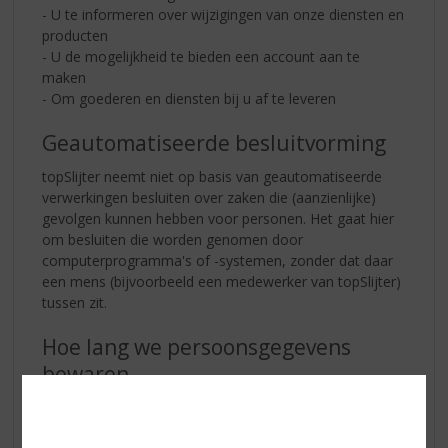
- U te informeren over wijzigingen van onze diensten en
producten
- U de mogelijkheid te bieden een account aan te
maken
- Om goederen en diensten bij u af te leveren
Geautomatiseerde besluitvorming
topSlijter neemt niet op basis van geautomatiseerde
verwerkingen besluiten over zaken die (aanzienlijke)
gevolgen kunnen hebben voor personen. Het gaat hier
om besluiten die worden genomen door
computerprogramma's of -systemen, zonder dat daar
een mens (bijvoorbeeld een medewerker van topSlijter)
tussen zit.
Hoe lang we persoonsgegevens
bewaren
topSlijter bewaart uw persoonsgegevens tot
wederopzegging.