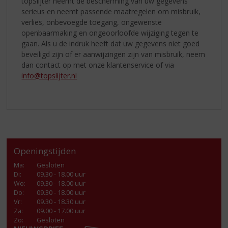
topSlijter neemt de bescherming van uw gegevens
serieus en neemt passende maatregelen om misbruik,
verlies, onbevoegde toegang, ongewenste
openbaarmaking en ongeoorloofde wijziging tegen te
gaan. Als u de indruk heeft dat uw gegevens niet goed
beveiligd zijn of er aanwijzingen zijn van misbruik, neem
dan contact op met onze klantenservice of via
info@topslijter.nl
Openingstijden
Ma
:
Gesloten
Di
:
09.30 - 18.00 uur
Wo
:
09.30 - 18.00 uur
Do
:
09.30 - 18.00 uur
Vr
:
09.30 - 18.30 uur
Za
:
09.00 - 17.00 uur
Zo:
Gesloten