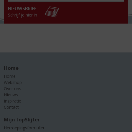
win
NIEUWSBRIEF
Schrijf je hier in
Home
Home
Webshop
Over ons
Nieuws
Inspiratie
Contact
Mijn topSlijter
Herroepingsformulier