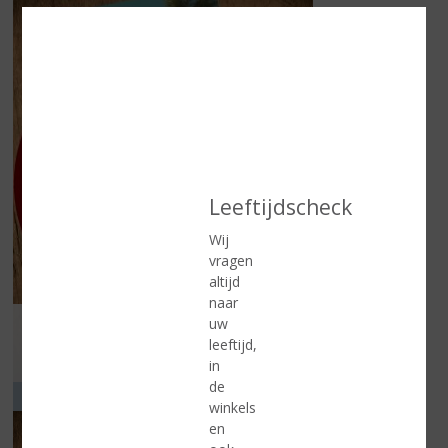
Leeftijdscheck
Wij
vragen
altijd
naar
Folder geldig vanaf 5 augustus t/m 25 augustus 2026
uw
leeftijd,
Lees meer
in
de
VOOR ELK MOMENT
winkels
en