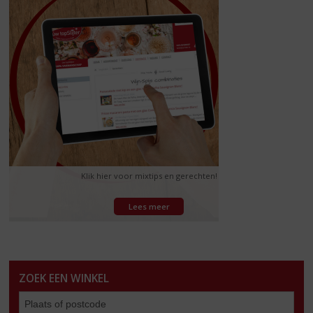
Klik hier voor mixtips en gerechten!
Lees meer
ZOEK EEN WINKEL
Zoe
een