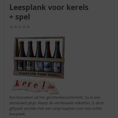
S
Leesplank voor kerels
p
r
+ spel
i
n
(0,0
g
/
n
5)
a
a
r
d
e
n
a
v
i
g
a
Een klassieker uit het geschenkassortiment, nu in een
t
vernieuwd jasje. Naast de vernieuwde etiketten, is deze
i
giftpack verreikt met een setje kaarten voor een echte
e
leesplank.