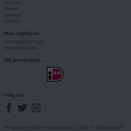
Over ons
Nieuws
Inspiratie
Contact
Mijn topSlijter
Herroepingsformulier
Interessante links
Wij accepteren...
Volg ons
F
T
I
a
w
n
Designed by YOOKY smart concepts
GEEN 18 GEEN alcohol