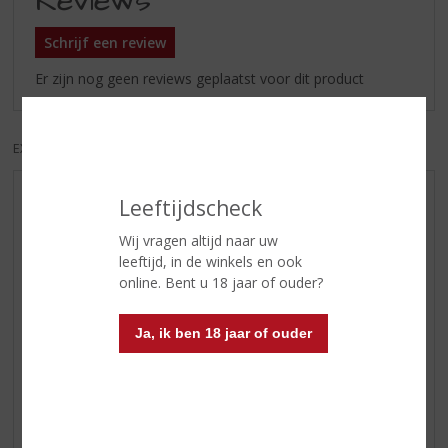
Reviews
Schrijf een review
Er zijn nog geen reviews geplaatst voor dit product
EXCL. BTW
INCL. BTW
Leeftijdscheck
AANBIEDINGEN
WIJN VAN DE MAAND
Wij vragen altijd naar uw
leeftijd, in de winkels en ook
WHISKY VAN DE MAAND
online. Bent u 18 jaar of ouder?
RUM VAN DE MAAND
BIER VAN DE MAAND
Ja, ik ben 18 jaar of ouder
SPIRIT VAN DE MAAND
EXCLUSIEF TOPSLIJTER
WIJN
WHISKY