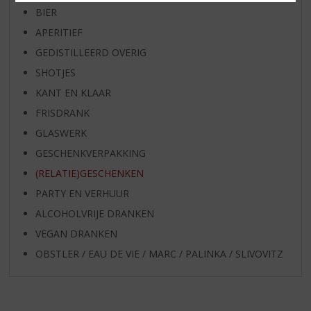
BIER
APERITIEF
GEDISTILLEERD OVERIG
SHOTJES
KANT EN KLAAR
FRISDRANK
GLASWERK
GESCHENKVERPAKKING
(RELATIE)GESCHENKEN
PARTY EN VERHUUR
ALCOHOLVRIJE DRANKEN
VEGAN DRANKEN
OBSTLER / EAU DE VIE / MARC / PALINKA / SLIVOVITZ