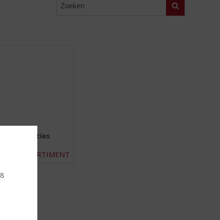
Zoeken
apinstallaties
ASSORTIMENT
18