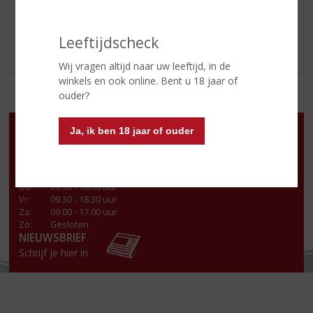
voor u samenstellen. Informeer vrijblijvend, we
adviseren u graag.
Leeftijdscheck
Wij vragen altijd naar uw leeftijd, in de
winkels en ook online. Bent u 18 jaar of
ouder?
Openingstijden
Ja, ik ben 18 jaar of ouder
Ma
:
Gesloten
Di
:
09.30 - 18.00 uur
Wo
:
09.30 - 18.00 uur
Do
:
09.30 - 18.00 uur
Vr
:
09.30 - 18.30 uur
Za
:
09.00 - 17.00 uur
Zo:
Gesloten
NIEUWSBRIEF
Schrijf je hier in