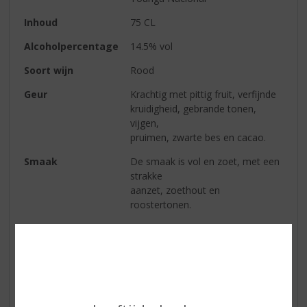
Inhoud
75 CL
Alcoholpercentage
14.5% vol
Soort wijn
Rood
Geur
Krachtig met pittig fruit, verfijnde
kruidigheid, gebrande tonen,
vijgen,
pruimen, zwarte bes en cacao.
Smaak
De smaak is vol en zoet, met een
strakke
aanzet, zoethout en
roostertonen.
Afdronk
De afdronk is lang en vol.
Wijn-spijs
Te serveren bij gerechten met
chocolade, amandelen, walnoten
en
mooie rijke kazen.