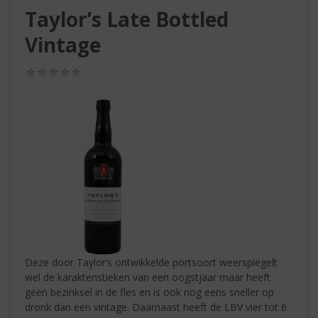
S
Taylor’s Late Bottled
p
r
Vintage
i
n
(0,0
g
/
n
5)
a
a
r
d
e
n
a
v
i
g
a
Deze door Taylor’s ontwikkelde portsoort weerspiegelt
t
wel de karakteristieken van een oogstjaar maar heeft
i
geen bezinksel in de fles en is ook nog eens sneller op
e
dronk dan een vintage. Daarnaast heeft de LBV vier tot 6