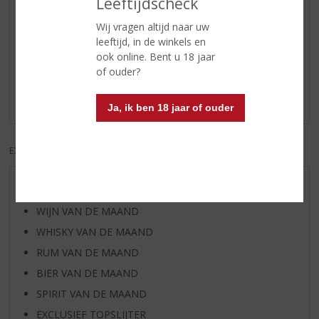
Leeftijdscheck
Wij vragen altijd naar uw
Reviews
leeftijd, in de winkels en
ook online. Bent u 18 jaar
of ouder?
Schrijf een review
Er zijn nog geen reviews geplaatst voor dit product
Ja, ik ben 18 jaar of ouder
EXCL. BTW
INCL. BTW
AANBIEDINGEN
WIJN VAN DE MAAND
WHISKY VAN DE MAAND
RUM VAN DE MAAND
BIER VAN DE MAAND
SPIRIT VAN DE MAAND
EXCLUSIEF TOPSLIJTER