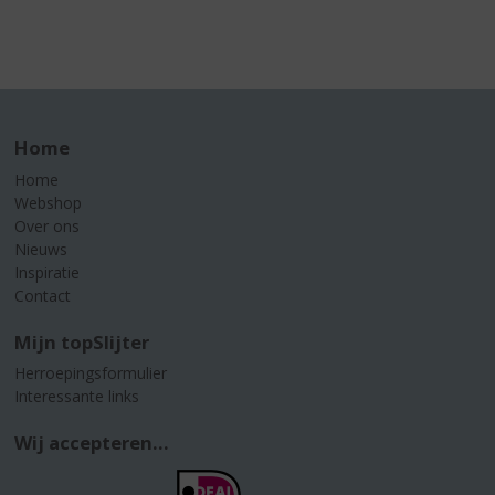
Home
Home
Webshop
Over ons
Nieuws
Inspiratie
Contact
Mijn topSlijter
Herroepingsformulier
Interessante links
Wij accepteren...