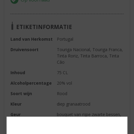
ETIKETINFORMATIE
Land van Herkomst
Portugal
Druivensoort
Touriga Nacional, Touriga Franca,
Tinta Roriz, Tinta Barroca, Tinta
Cão
Inhoud
75 CL
Alcoholpercentage
20% vol
Soort wijn
Rood
Kleur
diep granaatrood
Geur
bouquet van rijpe zwarte bessen,
gedroogde vijgen en honing
Smaak
zacht, met tonen van krentjes en