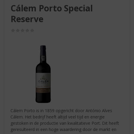
S
Cálem Porto Special
p
r
Reserve
i
n
(0,0
g
/
n
5)
a
a
r
d
e
n
a
v
i
g
a
Cálem Porto is in 1859 opgericht door António Alves
t
Cálem. Het bedrijf heeft altijd veel tijd en energie
i
gestoken in de productie van kwalitatieve Port. Dit heeft
e
geresulteerd in een hoge waardering door de markt en