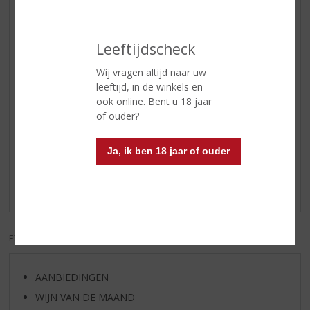
hint van hout
Afdronk
intens en fluweel
Leeftijdscheck
Wijn-spijs
fruitcake, chocolade en desserts
Wij vragen altijd naar uw
Serveertip
tussen 18 - 20 °C.
leeftijd, in de winkels en
ook online. Bent u 18 jaar
of ouder?
Reviews
Ja, ik ben 18 jaar of ouder
Schrijf een review
Er zijn nog geen reviews geplaatst voor dit product
EXCL. BTW
INCL. BTW
AANBIEDINGEN
WIJN VAN DE MAAND