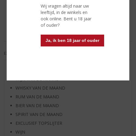
Reviews
Wij vragen altijd naar uw
leeftijd, in de winkels en
ook online. Bent u 18 jaar
Schrijf een review
of ouder?
Er zijn nog geen reviews geplaatst voor dit product
Ja, ik ben 18 jaar of ouder
EXCL. BTW
INCL. BTW
AANBIEDINGEN
WIJN VAN DE MAAND
WHISKY VAN DE MAAND
RUM VAN DE MAAND
BIER VAN DE MAAND
SPIRIT VAN DE MAAND
EXCLUSIEF TOPSLIJTER
WIJN