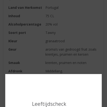
Land van Herkomst
Portugal
Inhoud
75 CL
Alcoholpercentage
20% vol
Soort port
Tawny
Kleur
granaatrood
Geur
aroma’s van gedroogd fruit zoals
krentjes, pruimen en kersen
Smaak
krenten, pruimen en noten
Afdronk
Middellang.
Wijn-spijs
de port is erg geschikt om
geschonken te worden bij een
notencake of bijvoorbeeld bij een
kaasplank met vijgenjam
Leeftijdscheck