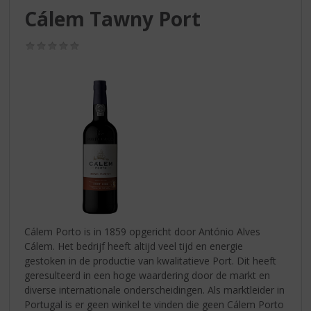
S
Cálem Tawny Port
p
r
(0,0
i
/
n
5)
g
n
a
a
r
d
e
n
a
v
i
Cálem Porto is in 1859 opgericht door António Alves
g
Cálem. Het bedrijf heeft altijd veel tijd en energie
a
gestoken in de productie van kwalitatieve Port. Dit heeft
t
geresulteerd in een hoge waardering door de markt en
i
diverse internationale onderscheidingen. Als marktleider in
e
Portugal is er geen winkel te vinden die geen Cálem Porto