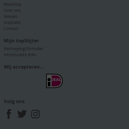
Webshop
Over ons
Nieuws
Inspiratie
Contact
Mijn topSlijter
Herroepingsformulier
Interessante links
Wij accepteren...
Volg ons
F
T
I
a
w
n