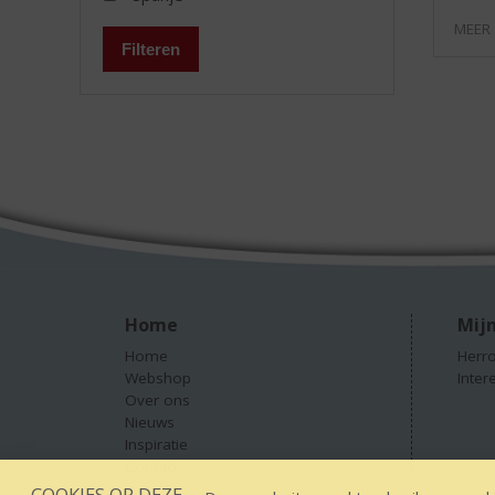
MEER
Filteren
Home
Mijn
Home
Herro
Webshop
Inter
Over ons
Nieuws
Inspiratie
Contact
COOKIES OP DEZE