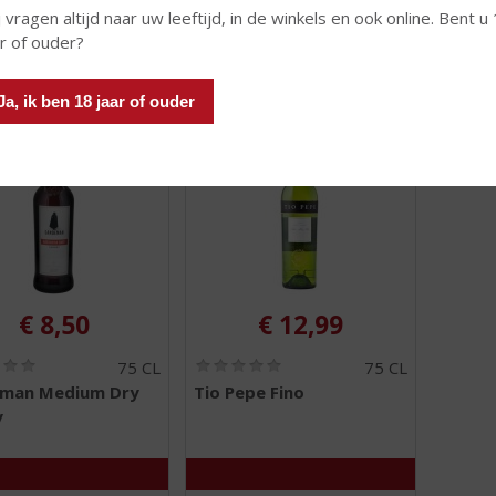
 vragen altijd naar uw leeftijd, in de winkels en ook online. Bent u
 INFO
MEER INFO
MEER 
ar of ouder?
Ja, ik ben 18 jaar of ouder
€
8,50
€
12,99
(
(
75 CL
75 CL
0
0
man Medium Dry
Tio Pepe Fino
,
,
y
0
0
/
/
5
5
)
)