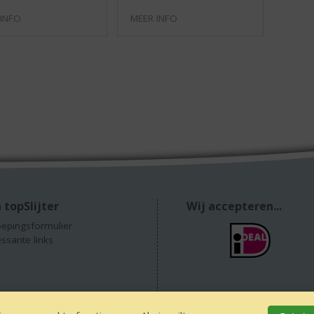
 INFO
MEER INFO
 topSlijter
Wij accepteren...
epingsformulier
essante links