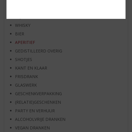
EXCLUSIEF TOPSLIJTER
WIJN
WHISKY
BIER
APERITIEF
GEDISTILLEERD OVERIG
SHOTJES
KANT EN KLAAR
FRISDRANK
GLASWERK
GESCHENKVERPAKKING
(RELATIE)GESCHENKEN
PARTY EN VERHUUR
ALCOHOLVRIJE DRANKEN
VEGAN DRANKEN