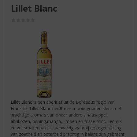
S
Lillet Blanc
p
r
(0,0
i
/
n
5)
g
n
a
a
r
d
e
n
a
v
i
Lillet Blanc is een aperitief uit de Bordeaux regio van
g
Frankrijk. Lillet Blanc heeft een mooie gouden kleur met
a
prachtige aroma’s van onder andere sinaasappel,
t
abrikozen, honing,mango, limoen en frisse mint. Een rijk
i
en vol smakenpalet is aanwezig waarbij de tegenstelling
e
van zoetheid en bitterheid prachtig in balans zijn gebracht.