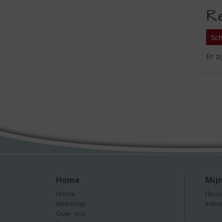
R
Sch
Er z
Home
Mijn
Home
Herro
Webshop
Inter
Over ons