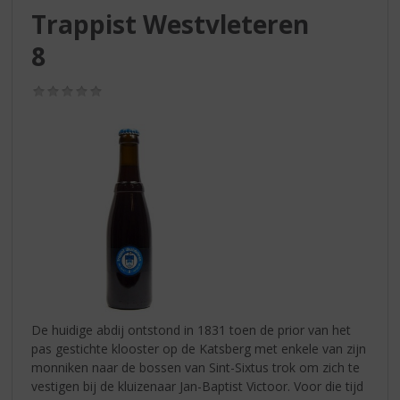
S
Trappist Westvleteren
p
r
8
i
n
(0,0
g
/
n
5)
a
a
r
d
e
n
a
v
i
g
a
De huidige abdij ontstond in 1831 toen de prior van het
t
pas gestichte klooster op de Katsberg met enkele van zijn
i
monniken naar de bossen van Sint-Sixtus trok om zich te
e
vestigen bij de kluizenaar Jan-Baptist Victoor. Voor die tijd