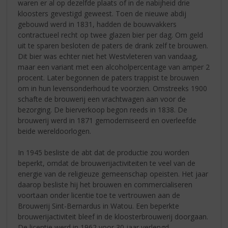
waren er al op dezelfde plaats of in de nabijheid drie
kloosters gevestigd geweest. Toen de nieuwe abdij
gebouwd werd in 1831, hadden de bouwvakkers
contractueel recht op twee glazen bier per dag. Om geld
uit te sparen besloten de paters de drank zelf te brouwen.
Dit bier was echter niet het Westvleteren van vandaag,
maar een variant met een alcoholpercentage van amper 2
procent. Later begonnen de paters trappist te brouwen
om in hun levensonderhoud te voorzien. Omstreeks 1900
schafte de brouwerij een vrachtwagen aan voor de
bezorging. De bierverkoop begon reeds in 1838. De
brouwerij werd in 1871 gemoderniseerd en overleefde
beide wereldoorlogen.
In 1945 besliste de abt dat de productie zou worden
beperkt, omdat de brouwerijactiviteiten te veel van de
energie van de religieuze gemeenschap opeisten. Het jaar
daarop besliste hij het brouwen en commercialiseren
voortaan onder licentie toe te vertrouwen aan de
Brouwerij Sint-Bernardus in Watou. Een beperkte
brouwerijactiviteit bleef in de kloosterbrouwerij doorgaan.
De licentie werd in 1962 voor 30 jaar verlengd.