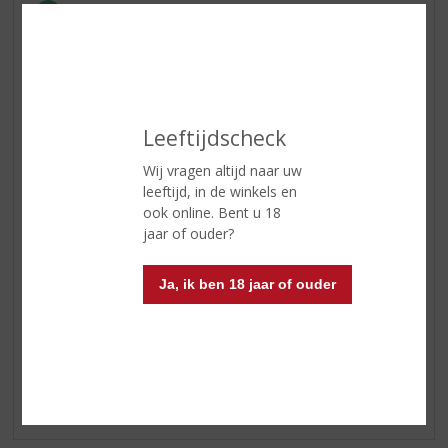
ETIKETINFORMATIE
Leeftijdscheck
Land van Herkomst
België
Wij vragen altijd naar uw
Inhoud
33 CL
leeftijd, in de winkels en
ook online. Bent u 18
Alcoholpercentage
8% vol
jaar of ouder?
Soort bier
Trappist
Ja, ik ben 18 jaar of ouder
Reviews
Schrijf een review
Er zijn nog geen reviews geplaatst voor dit product