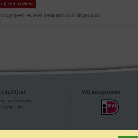
rijf een review
ijn nog geen reviews geplaatst voor dit product
 topSlijter
Wij accepteren...
epingsformulier
essante links