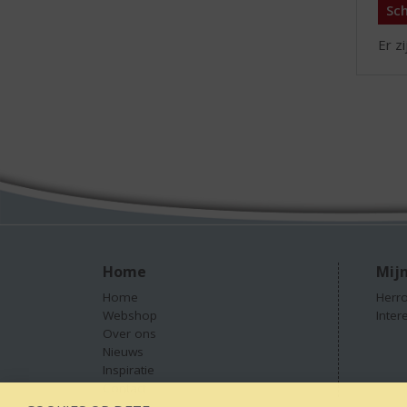
Sch
Er z
Home
Mijn
Home
Herro
Webshop
Inter
Over ons
Nieuws
Inspiratie
Contact