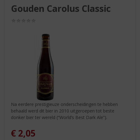
S
Gouden Carolus Classic
p
r
(0,0
i
/
n
5)
g
n
a
a
r
d
e
n
a
v
i
Na eerdere prestigieuze onderscheidingen te hebben
g
behaald werd dit bier in 2010 uitgeroepen tot beste
a
donker bier ter wereld (“World’s Best Dark Ale”).
t
i
€
2,05
e