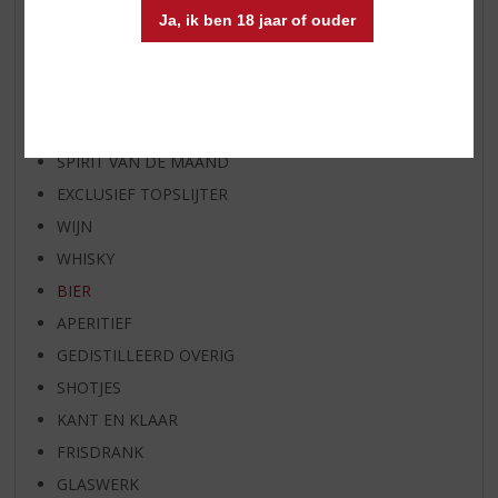
AANBIEDINGEN
Ja, ik ben 18 jaar of ouder
WIJN VAN DE MAAND
WHISKY VAN DE MAAND
RUM VAN DE MAAND
BIER VAN DE MAAND
SPIRIT VAN DE MAAND
EXCLUSIEF TOPSLIJTER
WIJN
WHISKY
BIER
APERITIEF
GEDISTILLEERD OVERIG
SHOTJES
KANT EN KLAAR
FRISDRANK
GLASWERK