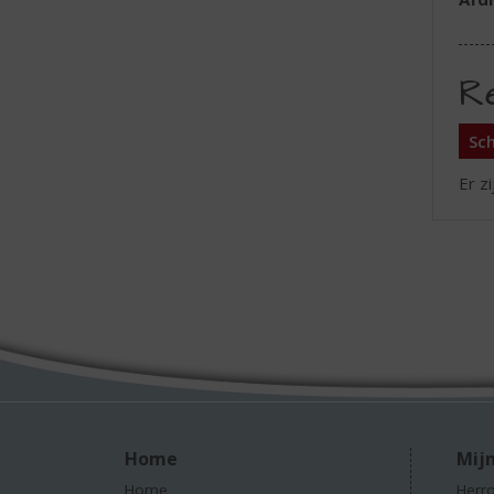
R
Sch
Er z
Home
Mijn
Home
Herro