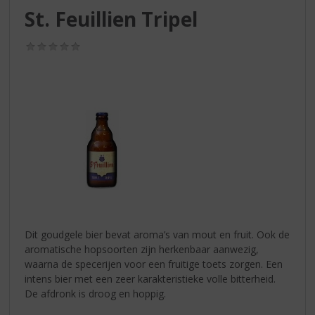
S
St. Feuillien Tripel
p
r
(0,0
i
/
n
5)
g
n
a
a
r
d
e
n
a
v
i
Dit goudgele bier bevat aroma’s van mout en fruit. Ook de
g
aromatische hopsoorten zijn herkenbaar aanwezig,
a
waarna de specerijen voor een fruitige toets zorgen. Een
t
intens bier met een zeer karakteristieke volle bitterheid.
i
De afdronk is droog en hoppig.
e