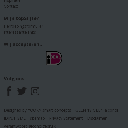
Inspiratie
Contact
Mijn topSlijter
Herroepingsformulier
Interessante links
Wij accepteren...
Volg ons
F
T
I
a
w
n
Designed by YOOKY smart concepts
GEEN 18 GEEN alcohol
c
i
s
IDIN/ITSME
sitemap
Privacy Statement
Disclaimer
Verantwoord alcoholgebruik