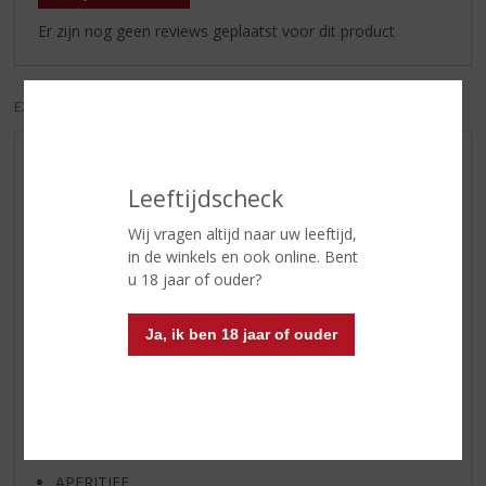
Er zijn nog geen reviews geplaatst voor dit product
EXCL. BTW
INCL. BTW
AANBIEDINGEN
Leeftijdscheck
WIJN VAN DE MAAND
WHISKY VAN DE MAAND
Wij vragen altijd naar uw leeftijd,
in de winkels en ook online. Bent
RUM VAN DE MAAND
u 18 jaar of ouder?
BIER VAN DE MAAND
SPIRIT VAN DE MAAND
Ja, ik ben 18 jaar of ouder
EXCLUSIEF TOPSLIJTER
WIJN
WHISKY
BIER
APERITIEF