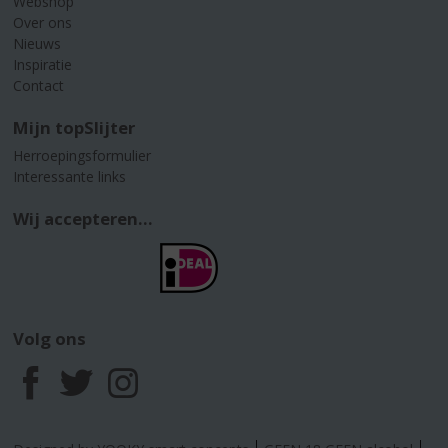
Webshop
Over ons
Nieuws
Inspiratie
Contact
Mijn topSlijter
Herroepingsformulier
Interessante links
Wij accepteren...
Volg ons
F
T
I
a
w
n