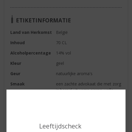
ETIKETINFORMATIE
Land van Herkomst
België
Inhoud
70 CL
Alcoholpercentage
14% vol
Kleur
geel
Geur
natuurlijke aroma's
Smaak
een zachte advokaat die met zorg
is bereid uit verse eieren, volle
melk, suiker en alcohol
Wijn-spijs
heerlijk om op te lepelen of te
serveren bij uw toetje
Leeftijdscheck