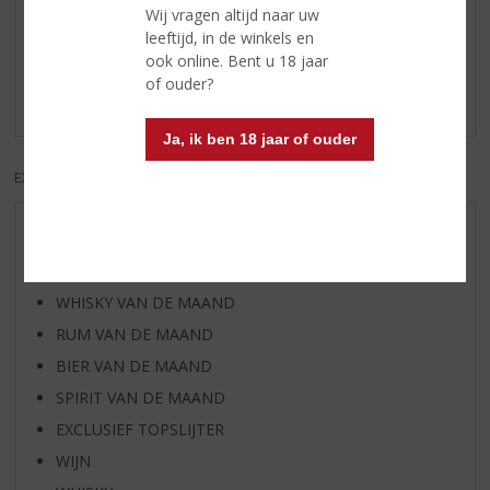
Reviews
Wij vragen altijd naar uw
leeftijd, in de winkels en
ook online. Bent u 18 jaar
Schrijf een review
of ouder?
Er zijn nog geen reviews geplaatst voor dit product
Ja, ik ben 18 jaar of ouder
EXCL. BTW
INCL. BTW
AANBIEDINGEN
WIJN VAN DE MAAND
WHISKY VAN DE MAAND
RUM VAN DE MAAND
BIER VAN DE MAAND
SPIRIT VAN DE MAAND
EXCLUSIEF TOPSLIJTER
WIJN