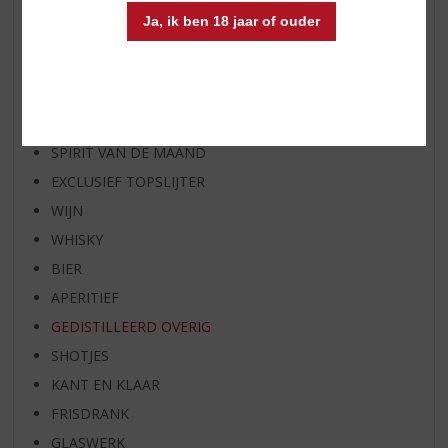
AANBIEDINGEN
Ja, ik ben 18 jaar of ouder
WIJN VAN DE MAAND
WHISKY VAN DE MAAND
RUM VAN DE MAAND
BIER VAN DE MAAND
SPIRIT VAN DE MAAND
EXCLUSIEF TOPSLIJTER
WIJN
WHISKY
BIER
APERITIEF
GEDISTILLEERD OVERIG
SHOTJES
KANT EN KLAAR
FRISDRANK
GLASWERK