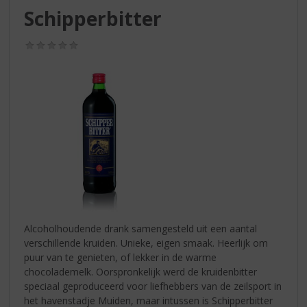
S
Schipperbitter
p
r
(0,0
i
/
n
5)
g
n
a
a
r
d
e
n
a
v
i
Alcoholhoudende drank samengesteld uit een aantal
g
verschillende kruiden. Unieke, eigen smaak. Heerlijk om
a
puur van te genieten, of lekker in de warme
t
chocolademelk. Oorspronkelijk werd de kruidenbitter
i
speciaal geproduceerd voor liefhebbers van de zeilsport in
e
het havenstadje Muiden, maar intussen is Schipperbitter