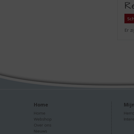
R
Sch
Er z
Home
Mijn
Home
Herro
Webshop
Inter
Over ons
Nieuws