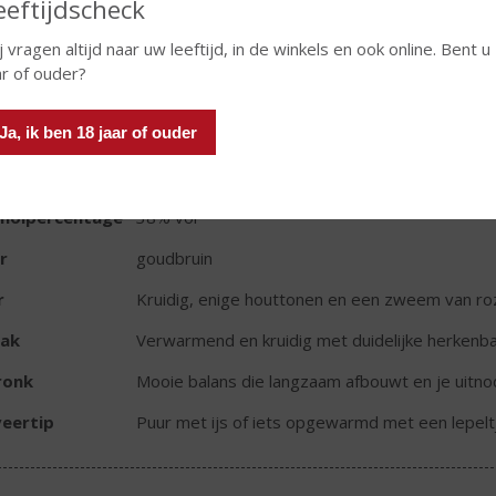
eeftijdscheck
j vragen altijd naar uw leeftijd, in de winkels en ook online. Bent u
ar of ouder?
TIKETINFORMATIE
Ja, ik ben 18 jaar of ouder
d van Herkomst
Griekenland
oud
70 CL
oholpercentage
38% vol
r
goudbruin
r
Kruidig, enige houttonen en een zweem van ro
ak
Verwarmend en kruidig met duidelijke herkenb
ronk
Mooie balans die langzaam afbouwt en je uitno
eertip
Puur met ijs of iets opgewarmd met een lepelt