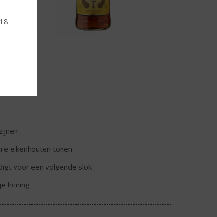
 18
zijnen
are eikenhouten tonen
digt voor een volgende slok
je honing