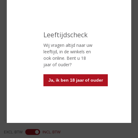
verwarmde Asbach Uralt en steek
dit met een (lange) lucifer aan.
Met een lepel roeren zodat de
suiker oplost, dit ongeveer een
minuut laten branden. Opvullen
Leeftijdscheck
met hete koffie tot ongeveer 2
cm onder de rand.
Wij vragen altijd naar uw
Hierop een toef met vanille-suiker
leeftijd, in de winkels en
gezoete slagroom en garneren
ook online. Bent u 18
met fijne chocolade of cacao.
jaar of ouder?
Ja, ik ben 18 jaar of ouder
Reviews
Schrijf een review
Er zijn nog geen reviews geplaatst voor dit product
EXCL. BTW
INCL. BTW