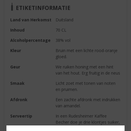
ETIKETINFORMATIE
Land van Herkomst
Duitsland
Inhoud
70 CL
Alcoholpercentage
38% vol
Kleur
Bruin met een lichte rood-oranje
gloed.
Geur
We ruiken honing met een hint
van het hout. Erg fruitig in de neus
Smaak
Licht zoet met tonen van noten
en pruimen.
Afdronk
Een zachte afdronk met indrukken
van amandel.
Serveertip
In een Rudesheimer Kaffee
Becher doe je drie klontjes suiker,
schenk hierover 4cl goed