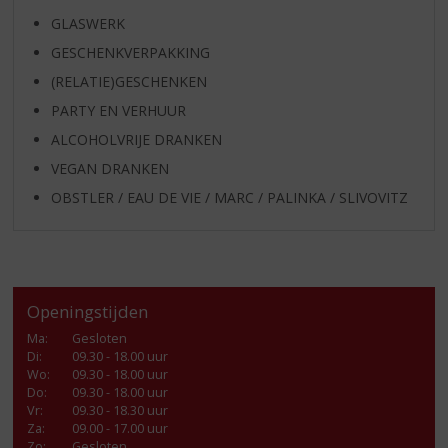
GLASWERK
GESCHENKVERPAKKING
(RELATIE)GESCHENKEN
PARTY EN VERHUUR
ALCOHOLVRIJE DRANKEN
VEGAN DRANKEN
OBSTLER / EAU DE VIE / MARC / PALINKA / SLIVOVITZ
Openingstijden
Ma
:
Gesloten
Di
:
09.30 - 18.00 uur
Wo
:
09.30 - 18.00 uur
Do
:
09.30 - 18.00 uur
Vr
:
09.30 - 18.30 uur
Za
:
09.00 - 17.00 uur
Zo:
Gesloten