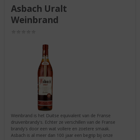
S
Asbach Uralt
p
r
Weinbrand
i
n
(0,0
g
/
n
5)
a
a
r
d
e
n
a
v
i
g
a
Weinbrand is het Duitse equivalent van de Franse
t
druivenbrandy's. Echter ze verschillen van de Franse
i
brandy's door een wat vollere en zoetere smaak.
e
Asbach is al meer dan 100 jaar een begrip bij onze