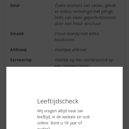
Geur
Zoete aroma's van cacao, gebak
en kokos vermengd met pittige
hints van eiken geperfectioneerd
door een frisse structuur
Smaak
Frisse brandy met lichte
houttonen.
Afdronk
Heerlijke afdronk
Serveertip
Heerlijk op een zomeravond op
een zomers terras.
Reviews
Leeftijdscheck
Schrijf een review
Wij vragen altijd naar uw
Er zijn nog geen reviews geplaatst voor dit product
leeftijd, in de winkels en ook
online. Bent u 18 jaar of
ouder?