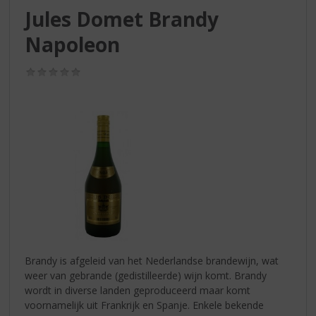
S
Jules Domet Brandy
p
r
Napoleon
i
n
(0,0
g
/
n
5)
a
a
r
d
e
n
a
v
i
g
a
Brandy is afgeleid van het Nederlandse brandewijn, wat
t
weer van gebrande (gedistilleerde) wijn komt. Brandy
i
wordt in diverse landen geproduceerd maar komt
e
voornamelijk uit Frankrijk en Spanje. Enkele bekende