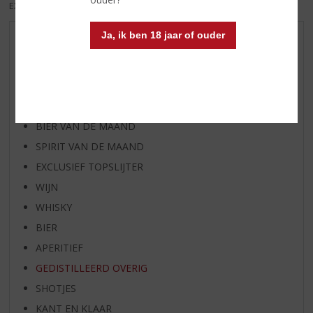
EXCL. BTW
INCL. BTW
Ja, ik ben 18 jaar of ouder
AANBIEDINGEN
WIJN VAN DE MAAND
WHISKY VAN DE MAAND
RUM VAN DE MAAND
BIER VAN DE MAAND
SPIRIT VAN DE MAAND
EXCLUSIEF TOPSLIJTER
WIJN
WHISKY
BIER
APERITIEF
GEDISTILLEERD OVERIG
SHOTJES
KANT EN KLAAR