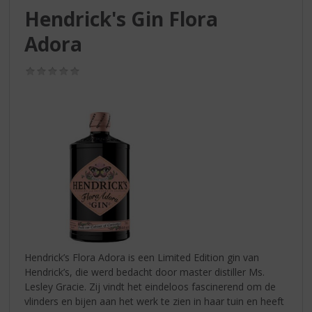
S
Hendrick's Gin Flora
p
r
Adora
i
n
(0,0
g
/
n
5)
a
a
r
d
e
n
a
v
i
g
a
Hendrick’s Flora Adora is een Limited Edition gin van
t
Hendrick’s, die werd bedacht door master distiller Ms.
i
Lesley Gracie. Zij vindt het eindeloos fascinerend om de
e
vlinders en bijen aan het werk te zien in haar tuin en heeft