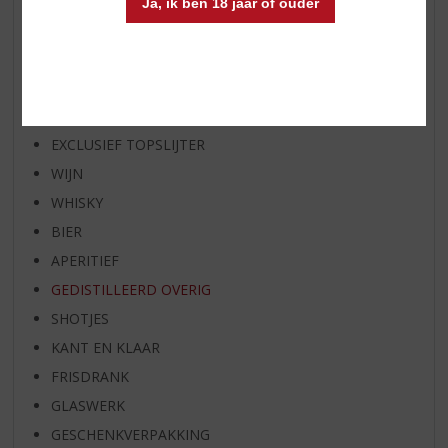
Ja, ik ben 18 jaar of ouder
WHISKY VAN DE MAAND
RUM VAN DE MAAND
BIER VAN DE MAAND
SPIRIT VAN DE MAAND
EXCLUSIEF TOPSLIJTER
WIJN
WHISKY
BIER
APERITIEF
GEDISTILLEERD OVERIG
SHOTJES
KANT EN KLAAR
FRISDRANK
GLASWERK
GESCHENKVERPAKKING