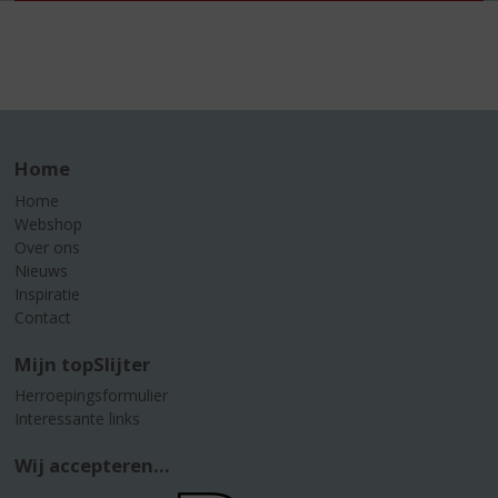
Home
Home
Webshop
Over ons
Nieuws
Inspiratie
Contact
Mijn topSlijter
Herroepingsformulier
Interessante links
Wij accepteren...