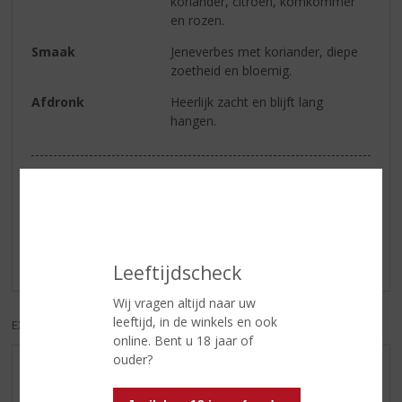
koriander, citroen, komkommer
en rozen.
Smaak
Jeneverbes met koriander, diepe
zoetheid en bloemig.
Afdronk
Heerlijk zacht en blijft lang
hangen.
Reviews
Schrijf een review
Er zijn nog geen reviews geplaatst voor dit product
Leeftijdscheck
Wij vragen altijd naar uw
leeftijd, in de winkels en ook
EXCL. BTW
INCL. BTW
online. Bent u 18 jaar of
ouder?
AANBIEDINGEN
WIJN VAN DE MAAND