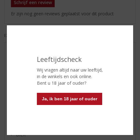
Schrijf een review
Er zijn nog geen reviews geplaatst voor dit product
EXCL. BTW
INCL. BTW
AANBIEDINGEN
Leeftijdscheck
WIJN VAN DE MAAND
Wij vragen altijd naar uw leeftijd,
WHISKY VAN DE MAAND
in de winkels en ook online.
RUM VAN DE MAAND
Bent u 18 jaar of ouder?
BIER VAN DE MAAND
SPIRIT VAN DE MAAND
Ja, ik ben 18 jaar of ouder
EXCLUSIEF TOPSLIJTER
WIJN
WHISKY
BIER