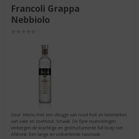
S
Francoli Grappa
p
r
Nebbiolo
i
n
(0,0
g
/
n
5)
a
a
r
d
e
n
a
v
i
g
a
Geur: Intens met een vleugje van rood fruit en kenmerken
t
van salie en zoethout. Smaak: De fijne nuanceringen
i
verbergen de krachtige en gestructureerde full body niet.
e
Afdronk: Een lange en volhardende nasmaak.