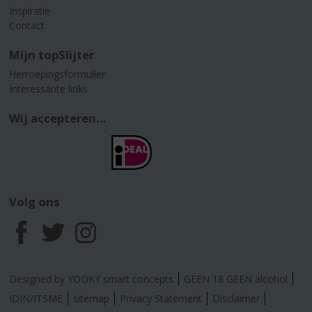
Inspiratie
Contact
Mijn topSlijter
Herroepingsformulier
Interessante links
Wij accepteren...
Volg ons
F
T
I
a
w
n
Designed by YOOKY smart concepts
GEEN 18 GEEN alcohol
c
i
s
IDIN/ITSME
sitemap
Privacy Statement
Disclaimer