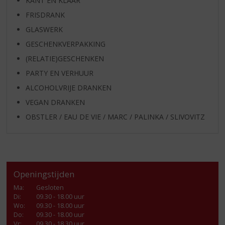
KANT EN KLAAR
FRISDRANK
GLASWERK
GESCHENKVERPAKKING
(RELATIE)GESCHENKEN
PARTY EN VERHUUR
ALCOHOLVRIJE DRANKEN
VEGAN DRANKEN
OBSTLER / EAU DE VIE / MARC / PALINKA / SLIVOVITZ
Openingstijden
Ma
:
Gesloten
Di
:
09.30 - 18.00 uur
Wo
:
09.30 - 18.00 uur
Do
:
09.30 - 18.00 uur
Vr
:
09.30 - 18.30 uur