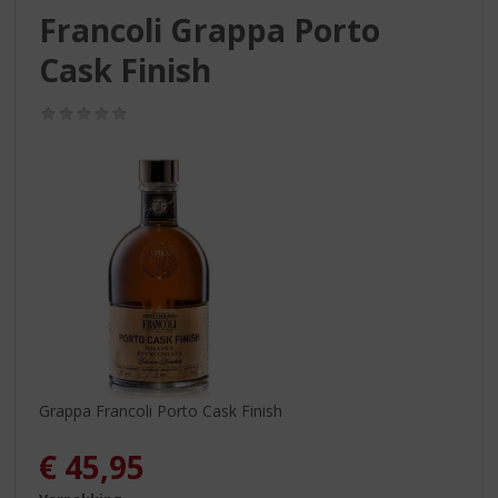
S
Francoli Grappa Porto
p
r
Cask Finish
i
n
(0,0
g
/
n
5)
a
a
r
d
e
n
a
v
i
g
a
Grappa Francoli Porto Cask Finish
t
i
€
45,95
e