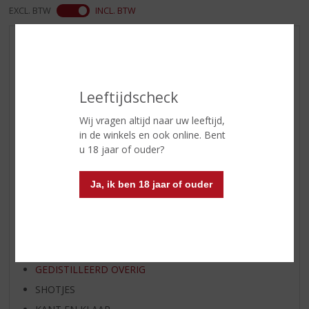
EXCL. BTW
INCL. BTW
AANBIEDINGEN
WIJN VAN DE MAAND
WHISKY VAN DE MAAND
Leeftijdscheck
RUM VAN DE MAAND
Wij vragen altijd naar uw leeftijd,
BIER VAN DE MAAND
in de winkels en ook online. Bent
SPIRIT VAN DE MAAND
u 18 jaar of ouder?
EXCLUSIEF TOPSLIJTER
Ja, ik ben 18 jaar of ouder
WIJN
WHISKY
BIER
APERITIEF
GEDISTILLEERD OVERIG
SHOTJES