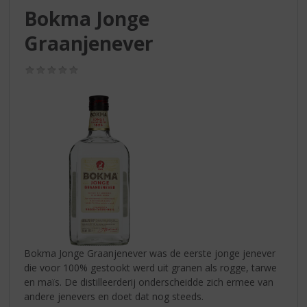
S
Bokma Jonge
p
r
Graanjenever
i
n
(0,0
g
/
n
5)
a
a
r
d
e
n
a
v
i
g
a
Bokma Jonge Graanjenever was de eerste jonge jenever
t
die voor 100% gestookt werd uit granen als rogge, tarwe
i
en maïs. De distilleerderij onderscheidde zich ermee van
e
andere jenevers en doet dat nog steeds.