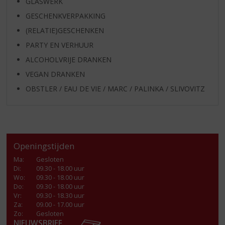
GLASWERK
GESCHENKVERPAKKING
(RELATIE)GESCHENKEN
PARTY EN VERHUUR
ALCOHOLVRIJE DRANKEN
VEGAN DRANKEN
OBSTLER / EAU DE VIE / MARC / PALINKA / SLIVOVITZ
Openingstijden
Ma
:
Gesloten
Di
:
09.30 - 18.00 uur
Wo
:
09.30 - 18.00 uur
Do
:
09.30 - 18.00 uur
Vr
:
09.30 - 18.30 uur
Za
:
09.00 - 17.00 uur
Zo:
Gesloten
NIEUWSBRIEF