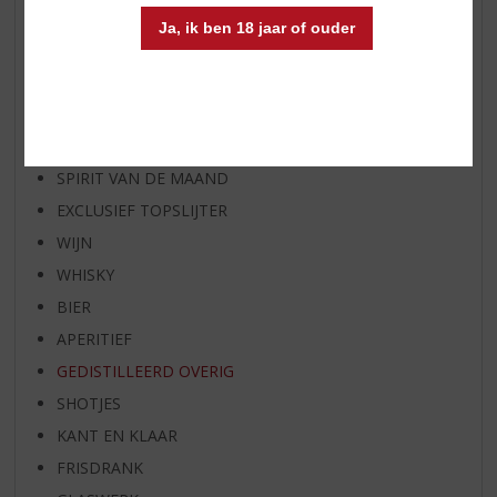
AANBIEDINGEN
Ja, ik ben 18 jaar of ouder
WIJN VAN DE MAAND
WHISKY VAN DE MAAND
RUM VAN DE MAAND
BIER VAN DE MAAND
SPIRIT VAN DE MAAND
EXCLUSIEF TOPSLIJTER
WIJN
WHISKY
BIER
APERITIEF
GEDISTILLEERD OVERIG
SHOTJES
KANT EN KLAAR
FRISDRANK