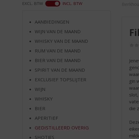
d
WEB
EXCL. BTW
INCL. BTW
Berkhou
S
p
r
AANBIEDINGEN
i
Fi
WIJN VAN DE MAAND
n
WHISKY VAN DE MAAND
g
n
RUM VAN DE MAAND
a
BIER VAN DE MAAND
Jene
a
geno
r
SPIRIT VAN DE MAAND
waar
d
EXCLUSIEF TOPSLIJTER
gin 
e
waar
WIJN
n
slot
a
WHISKY
vate
v
die 
BIER
i
g
APERITIEF
Deze
a
GEDISTILLEERD OVERIG
eike
t
mild
SHOTJES
i