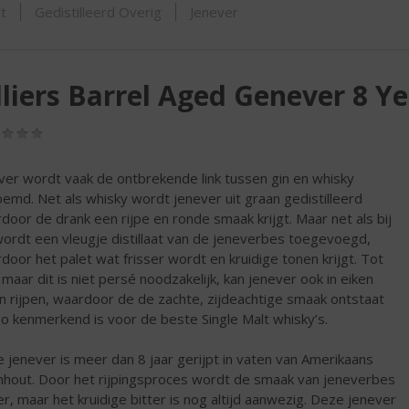
SHOP
t
Gedistilleerd Overig
Jenever
lliers Barrel Aged Genever 8 Y
(0,0
/
5)
ver wordt vaak de ontbrekende link tussen gin en whisky
emd. Net als whisky wordt jenever uit graan gedistilleerd
door de drank een rijpe en ronde smaak krijgt. Maar net als bij
wordt een vleugje distillaat van de jeneverbes toegevoegd,
door het palet wat frisser wordt en kruidige tonen krijgt. Tot
, maar dit is niet persé noodzakelijk, kan jenever ook in eiken
n rijpen, waardoor de de zachte, zijdeachtige smaak ontstaat
zo kenmerkend is voor de beste Single Malt whisky’s.
 jenever is meer dan 8 jaar gerijpt in vaten van Amerikaans
nhout. Door het rijpingsproces wordt de smaak van jeneverbes
er, maar het kruidige bitter is nog altijd aanwezig. Deze jenever