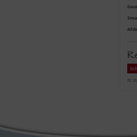
Geu
Sma
Afd
R
Sch
Er z