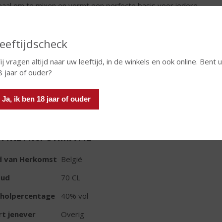
deaal om te mixen en vormt een perfecte basis voor iedere
ail.
€
39,99
eeftijdscheck
Fles
j vragen altijd naar uw leeftijd, in de winkels en ook online. Bent u
8 jaar of ouder?
Ja, ik ben 18 jaar of ouder
TIKETINFORMATIE
d van Herkomst
België
oud
70 CL
oholpercentage
40% vol
t jenever
Overig