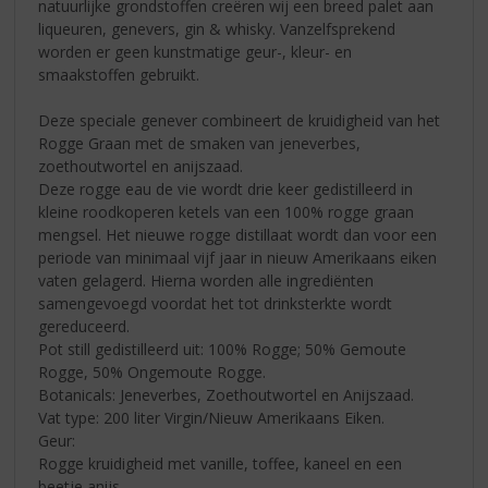
natuurlijke grondstoffen creëren wij een breed palet aan
liqueuren, genevers, gin & whisky. Vanzelfsprekend
worden er geen kunstmatige geur-, kleur- en
smaakstoffen gebruikt.
Deze speciale genever combineert de kruidigheid van het
Rogge Graan met de smaken van jeneverbes,
zoethoutwortel en anijszaad.
Deze rogge eau de vie wordt drie keer gedistilleerd in
kleine roodkoperen ketels van een 100% rogge graan
mengsel. Het nieuwe rogge distillaat wordt dan voor een
periode van minimaal vijf jaar in nieuw Amerikaans eiken
vaten gelagerd. Hierna worden alle ingrediënten
samengevoegd voordat het tot drinksterkte wordt
gereduceerd.
Pot still gedistilleerd uit: 100% Rogge; 50% Gemoute
Rogge, 50% Ongemoute Rogge.
Botanicals: Jeneverbes, Zoethoutwortel en Anijszaad.
Vat type: 200 liter Virgin/Nieuw Amerikaans Eiken.
Geur:
Rogge kruidigheid met vanille, toffee, kaneel en een
beetje anijs