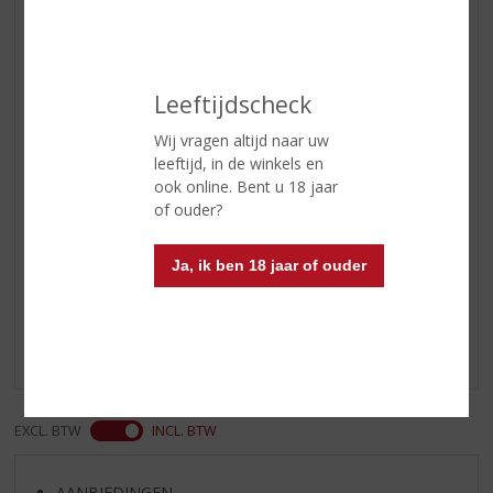
Reviews
Leeftijdscheck
Schrijf een review
Wij vragen altijd naar uw
Ben Hansen
leeftijd, in de winkels en
14-12-2022
ook online. Bent u 18 jaar
(5,0
of ouder?
/
5)
Heerlijk zacht
Ja, ik ben 18 jaar of ouder
Als je van een heerlijke zachte genever houdt moet je
deze echt eens proberen. Dan wil je, bijna, niets anders
meer. Zeer smaakvol.
EXCL. BTW
INCL. BTW
AANBIEDINGEN