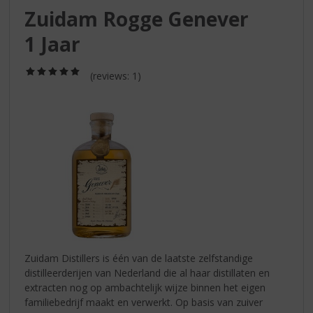
S
Zuidam Rogge Genever
p
r
1 Jaar
i
n
(5,0
g
(reviews: 1)
/
n
5)
a
a
r
d
e
n
a
v
i
g
a
Zuidam Distillers is één van de laatste zelfstandige
t
distilleerderijen van Nederland die al haar distillaten en
i
extracten nog op ambachtelijk wijze binnen het eigen
e
familiebedrijf maakt en verwerkt. Op basis van zuiver