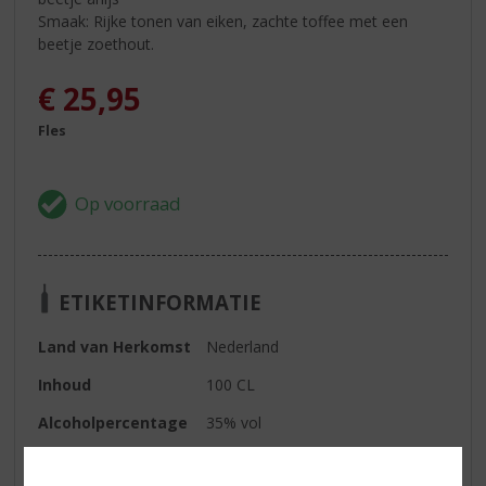
Smaak: Rijke tonen van eiken, zachte toffee met een
beetje zoethout.
€
25,95
Fles
ETIKETINFORMATIE
Land van Herkomst
Nederland
Inhoud
100 CL
Alcoholpercentage
35% vol
Soort jenever
Graanjenever