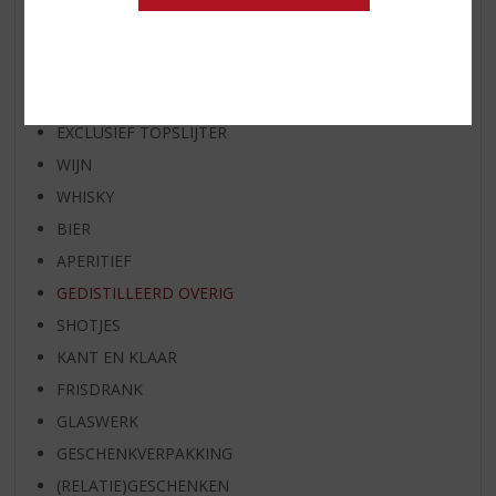
WHISKY VAN DE MAAND
RUM VAN DE MAAND
BIER VAN DE MAAND
SPIRIT VAN DE MAAND
EXCLUSIEF TOPSLIJTER
WIJN
WHISKY
BIER
APERITIEF
GEDISTILLEERD OVERIG
SHOTJES
KANT EN KLAAR
FRISDRANK
GLASWERK
GESCHENKVERPAKKING
(RELATIE)GESCHENKEN