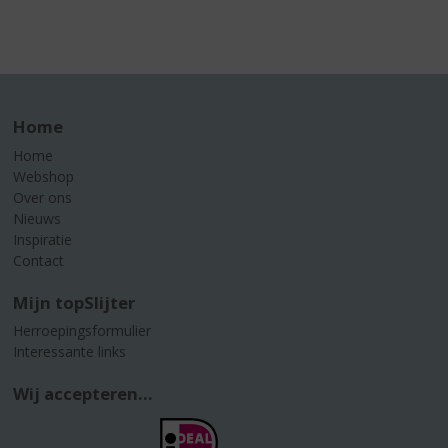
Home
Home
Webshop
Over ons
Nieuws
Inspiratie
Contact
Mijn topSlijter
Herroepingsformulier
Interessante links
Wij accepteren...