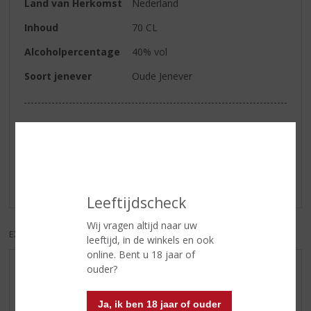
Land van Herkomst
Nederland
Inhoud
70 CL
Alcoholpercentage
40% vol
Soort jenever
Oude Jenever
Reviews
Schrijf een review
Er zijn nog geen reviews geplaatst voor dit product
Leeftijdscheck
Wij vragen altijd naar uw
EXCL. BTW
INCL. BTW
leeftijd, in de winkels en ook
online. Bent u 18 jaar of
ouder?
AANBIEDINGEN
WIJN VAN DE MAAND
Ja, ik ben 18 jaar of ouder