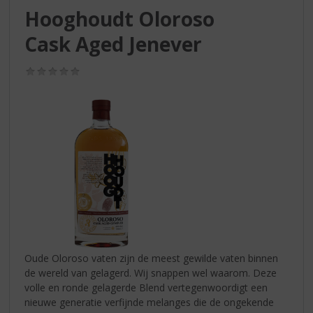
S
Hooghoudt Oloroso
p
r
Cask Aged Jenever
i
n
(0,0
g
/
n
5)
a
a
r
d
e
n
a
v
i
g
a
Oude Oloroso vaten zijn de meest gewilde vaten binnen
t
de wereld van gelagerd. Wij snappen wel waarom. Deze
i
volle en ronde gelagerde Blend vertegenwoordigt een
e
nieuwe generatie verfijnde melanges die de ongekende