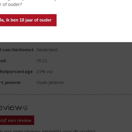
r of ouder?
Ja, ik ben 18 jaar of ouder
TIKETINFORMATIE
d van Herkomst
Nederland
oud
70 CL
oholpercentage
35% vol
t jenever
Oude Jenever
eviews
rijf een review
ijn nog geen reviews geplaatst voor dit product