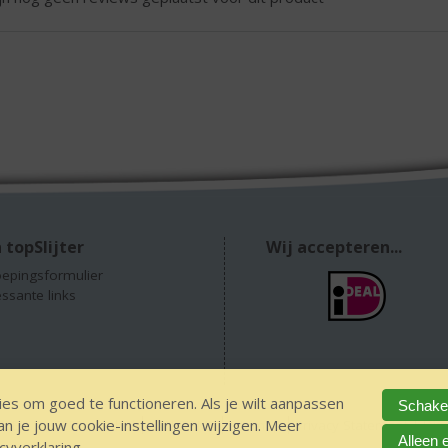
 topSlijter
Wij accepteren...
epingsformulier
essante links
es om goed te functioneren. Als je wilt aanpassen
Schakel
 je jouw cookie-instellingen wijzigen. Meer
GEEN 18 GEEN alcohol
IDIN/ITSME
sitemap
Privacy Statement
Dis
Alleen 
cyverklaring
.