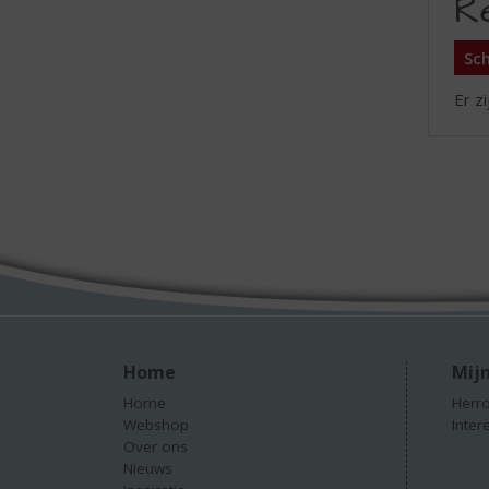
R
Sch
Er z
Home
Mijn
Home
Herro
Webshop
Inter
Over ons
Nieuws