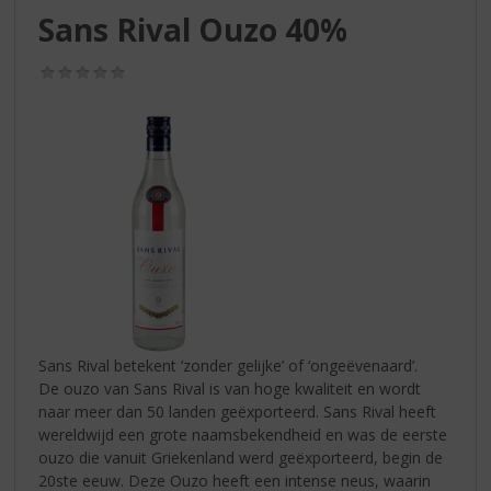
S
Sans Rival Ouzo 40%
p
r
(0,0
i
/
n
5)
g
n
a
a
r
d
e
n
a
v
i
Sans Rival betekent ‘zonder gelijke’ of ‘ongeëvenaard’.
g
De ouzo van Sans Rival is van hoge kwaliteit en wordt
a
naar meer dan 50 landen geëxporteerd. Sans Rival heeft
t
wereldwijd een grote naamsbekendheid en was de eerste
i
ouzo die vanuit Griekenland werd geëxporteerd, begin de
e
20ste eeuw. Deze Ouzo heeft een intense neus, waarin