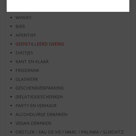
WIJN
WHISKY
BIER
APERITIEF
GEDISTILLEERD OVERIG
SHOTJES
KANT EN KLAAR
FRISDRANK
GLASWERK
GESCHENKVERPAKKING
(RELATIE)GESCHENKEN
PARTY EN VERHUUR
ALCOHOLVRIJE DRANKEN
VEGAN DRANKEN
OBSTLER / EAU DE VIE / MARC / PALINKA / SLIVOVITZ