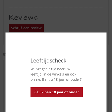
Reviews
Schrijf een review
Er zijn nog geen reviews geplaatst voor dit product
EXCL. BTW
INCL. BTW
Leeftijdscheck
AANBIEDINGEN
Wij vragen altijd naar uw
leeftijd, in de winkels en ook
WIJN VAN DE MAAND
online. Bent u 18 jaar of ouder?
WHISKY VAN DE MAAND
RUM VAN DE MAAND
Ja, ik ben 18 jaar of ouder
BIER VAN DE MAAND
SPIRIT VAN DE MAAND
EXCLUSIEF TOPSLIJTER