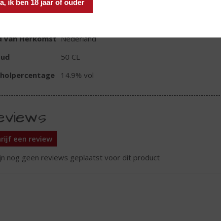
a, ik ben 18 jaar of ouder
TIKETINFORMATIE
d van Herkomst
Nederland
oud
50 CL
oholpercentage
14.9% vol
eviews
rijf een review
ijn nog geen reviews geplaatst voor dit product