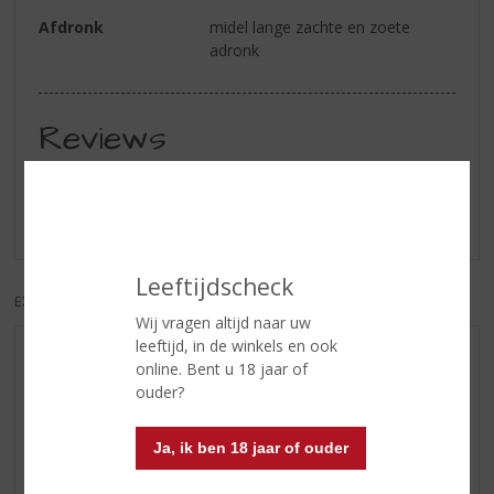
Afdronk
midel lange zachte en zoete
adronk
Reviews
Schrijf een review
Er zijn nog geen reviews geplaatst voor dit product
Leeftijdscheck
EXCL. BTW
INCL. BTW
Wij vragen altijd naar uw
leeftijd, in de winkels en ook
AANBIEDINGEN
online. Bent u 18 jaar of
ouder?
WIJN VAN DE MAAND
WHISKY VAN DE MAAND
Ja, ik ben 18 jaar of ouder
RUM VAN DE MAAND
BIER VAN DE MAAND