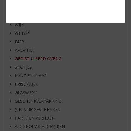
SPIRIT VAN DE MAAND
EXCLUSIEF TOPSLIJTER
WIJN
WHISKY
BIER
APERITIEF
GEDISTILLEERD OVERIG
SHOTJES
KANT EN KLAAR
FRISDRANK
GLASWERK
GESCHENKVERPAKKING
(RELATIE)GESCHENKEN
PARTY EN VERHUUR
ALCOHOLVRIJE DRANKEN