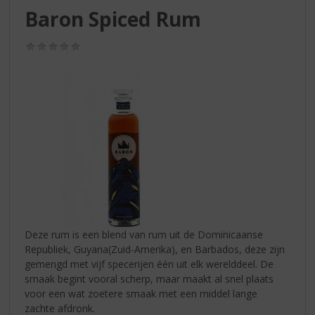
S
Baron Spiced Rum
p
r
(0,0
i
/
n
5)
g
n
a
a
r
d
e
n
a
v
i
Deze rum is een blend van rum uit de Dominicaanse
g
Republiek, Guyana(Zuid-Amerika), en Barbados, deze zijn
a
gemengd met vijf specerijen één uit elk werelddeel. De
t
smaak begint vooral scherp, maar maakt al snel plaats
i
voor een wat zoetere smaak met een middel lange
e
zachte afdronk.