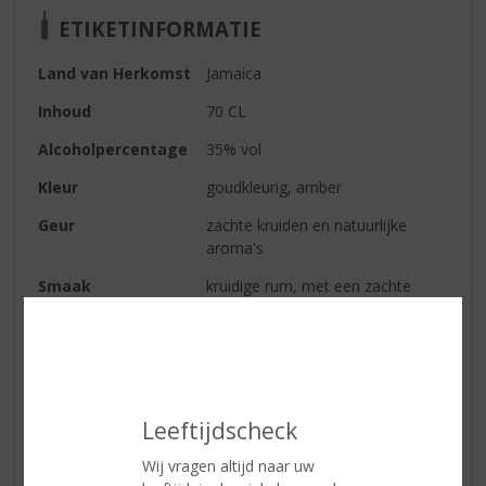
ETIKETINFORMATIE
Land van Herkomst
Jamaica
Inhoud
70 CL
Alcoholpercentage
35% vol
Kleur
goudkleurig, amber
Geur
zachte kruiden en natuurlijke
aroma's
Smaak
kruidige rum, met een zachte
vanille smaak
Afdronk
zacht, met hinten van vanille.
Reviews
Leeftijdscheck
Wij vragen altijd naar uw
Schrijf een review