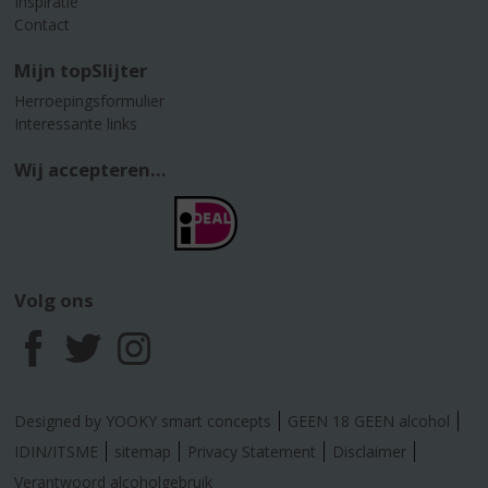
Inspiratie
Contact
Mijn topSlijter
Herroepingsformulier
Interessante links
Wij accepteren...
Volg ons
F
T
I
a
w
n
Designed by YOOKY smart concepts
GEEN 18 GEEN alcohol
c
i
s
IDIN/ITSME
sitemap
Privacy Statement
Disclaimer
Verantwoord alcoholgebruik