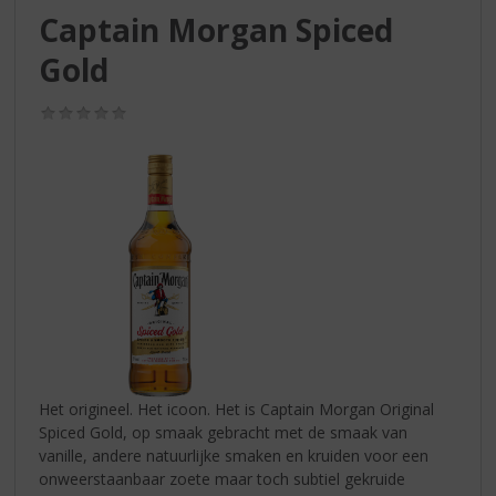
S
Captain Morgan Spiced
p
r
Gold
i
n
(0,0
g
/
n
5)
a
a
r
d
e
n
a
v
i
g
a
Het origineel. Het icoon. Het is Captain Morgan Original
t
Spiced Gold, op smaak gebracht met de smaak van
i
vanille, andere natuurlijke smaken en kruiden voor een
e
onweerstaanbaar zoete maar toch subtiel gekruide