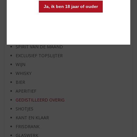
AANBIEDINGEN
Ja, ik ben 18 jaar of ouder
WIJN VAN DE MAAND
WHISKY VAN DE MAAND
RUM VAN DE MAAND
BIER VAN DE MAAND
SPIRIT VAN DE MAAND
EXCLUSIEF TOPSLIJTER
WIJN
WHISKY
BIER
APERITIEF
GEDISTILLEERD OVERIG
SHOTJES
KANT EN KLAAR
FRISDRANK
GLASWERK