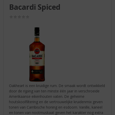
S
Bacardi Spiced
p
r
(0,0
i
/
n
5)
g
n
a
a
r
d
e
n
a
v
i
Oakheart is een kruidige rum. De smaak wordt ontwikkeld
g
door de rijping van ten minste één jaar in verschroeide
a
Amerikaanse eikenhouten vaten. De geheime
t
houtskoolfiltering en de vertrouwelijke kruidenmix geven
i
tonen van Carribische honing en esdoorn. Vanille, kaneel
e
en tonen van nootmuskaat geven het karakter nog extra