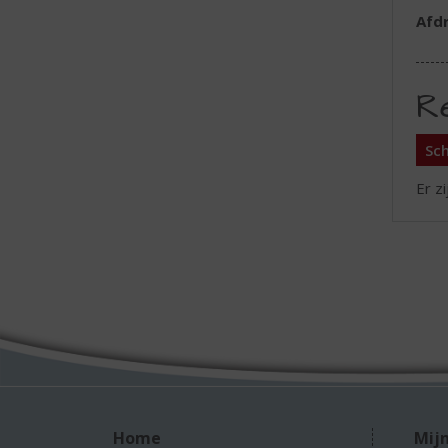
Afd
R
Sch
Er z
Home
Mijn