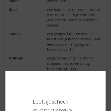
Kleur
amber/ bruin
Geur
een harmonisch smaakensemble
van tropische droge vruchten,
geroosterde noten en gebakken
ananas.
Smaak
een gerijpte luxerum met een
boost van gebrande ananas, met
een subtiele mengeling van
kersen en vanille.
Afdronk
elegante halflange houttonen,
rozijnaroma’s en een pittig
tropische nasmaak.
Wijn-spijs
puur of met ijs.
Serveertip
serveertemperatuur: 15 - 18 °C.
Leeftijdscheck
Reviews
Wij vragen altijd naar uw