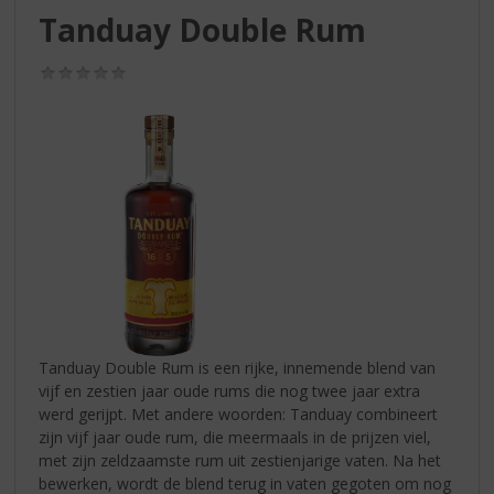
S
Tanduay Double Rum
p
r
(0,0
i
/
n
5)
g
n
a
a
r
d
e
n
a
v
i
Tanduay Double Rum is een rijke, innemende blend van
g
vijf en zestien jaar oude rums die nog twee jaar extra
a
werd gerijpt. Met andere woorden: Tanduay combineert
t
zijn vijf jaar oude rum, die meermaals in de prijzen viel,
i
met zijn zeldzaamste rum uit zestienjarige vaten. Na het
e
bewerken, wordt de blend terug in vaten gegoten om nog