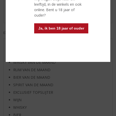
leeftijd, in de winkels en ook
Schrijf een review
online. Bent u 18 jaar of
Er zijn nog geen reviews geplaatst voor dit product
ouder?
Ja, ik ben 18 jaar of ouder
EXCL. BTW
INCL. BTW
AANBIEDINGEN
WIJN VAN DE MAAND
WHISKY VAN DE MAAND
RUM VAN DE MAAND
BIER VAN DE MAAND
SPIRIT VAN DE MAAND
EXCLUSIEF TOPSLIJTER
WIJN
WHISKY
BIER