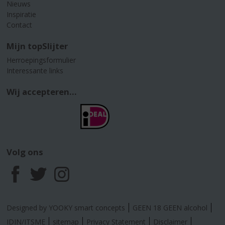
Nieuws
Inspiratie
Contact
Mijn topSlijter
Herroepingsformulier
Interessante links
Wij accepteren...
Volg ons
F
T
I
a
w
n
Designed by YOOKY smart concepts
GEEN 18 GEEN alcohol
IDIN/ITSME
sitemap
Privacy Statement
Disclaimer