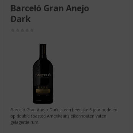
S
Barceló Gran Anejo
p
r
Dark
i
n
(0,0
g
/
n
5)
a
a
r
d
e
n
a
v
i
g
a
Barceló Gran Anejo Dark is een heerlijke 6 jaar oude en
t
op double toasted Amerikaans eikenhouten vaten
i
gelagerde rum.
e