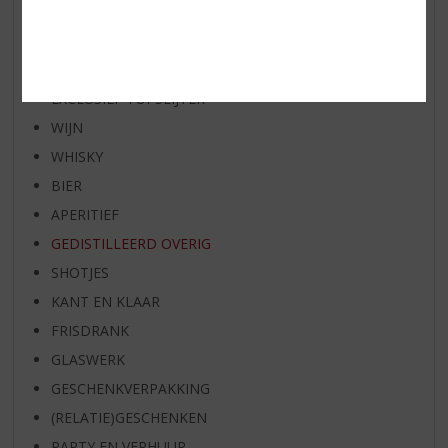
RUM VAN DE MAAND
BIER VAN DE MAAND
SPIRIT VAN DE MAAND
EXCLUSIEF TOPSLIJTER
WIJN
WHISKY
BIER
APERITIEF
GEDISTILLEERD OVERIG
SHOTJES
KANT EN KLAAR
FRISDRANK
GLASWERK
GESCHENKVERPAKKING
(RELATIE)GESCHENKEN
PARTY EN VERHUUR