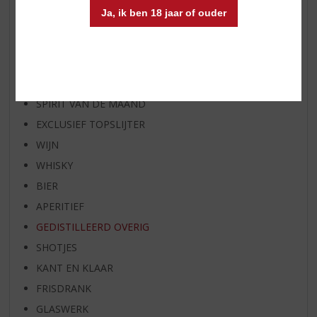
AANBIEDINGEN
Ja, ik ben 18 jaar of ouder
WIJN VAN DE MAAND
WHISKY VAN DE MAAND
RUM VAN DE MAAND
BIER VAN DE MAAND
SPIRIT VAN DE MAAND
EXCLUSIEF TOPSLIJTER
WIJN
WHISKY
BIER
APERITIEF
GEDISTILLEERD OVERIG
SHOTJES
KANT EN KLAAR
FRISDRANK
GLASWERK