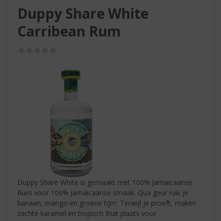
S
Duppy Share White
p
r
Carribean Rum
i
n
(0,0
g
/
n
5)
a
a
r
d
e
n
a
v
i
g
a
Duppy Share White is gemaakt met 100% Jamaicaanse
t
Rum voor 100% Jamaicaanse smaak. Qua geur ruik je
i
banaan, mango en groene tijm. Terwijl je proeft, maken
e
zachte karamel en tropisch fruit plaats voor