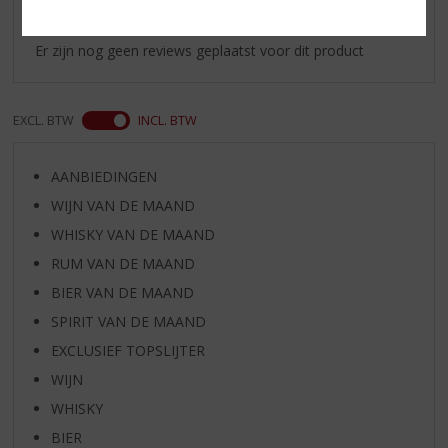
Schrijf een review
Er zijn nog geen reviews geplaatst voor dit product
EXCL. BTW
INCL. BTW
AANBIEDINGEN
WIJN VAN DE MAAND
WHISKY VAN DE MAAND
RUM VAN DE MAAND
BIER VAN DE MAAND
SPIRIT VAN DE MAAND
EXCLUSIEF TOPSLIJTER
WIJN
WHISKY
BIER