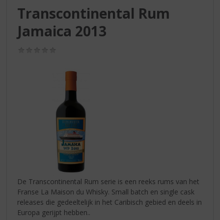
S
Transcontinental Rum
p
r
Jamaica 2013
i
n
(0,0
g
/
n
5)
a
a
r
d
e
n
a
v
i
g
a
De Transcontinental Rum serie is een reeks rums van het
t
Franse La Maison du Whisky. Small batch en single cask
i
releases die gedeeltelijk in het Caribisch gebied en deels in
e
Europa gerijpt hebben..