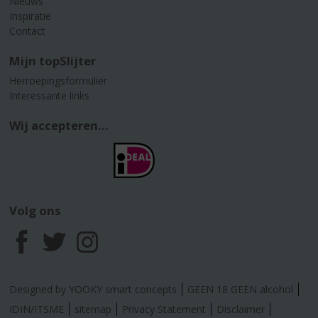
Nieuws
Inspiratie
Contact
Mijn topSlijter
Herroepingsformulier
Interessante links
Wij accepteren...
Volg ons
F
T
I
a
w
n
Designed by YOOKY smart concepts
GEEN 18 GEEN alcohol
c
i
s
IDIN/ITSME
sitemap
Privacy Statement
Disclaimer