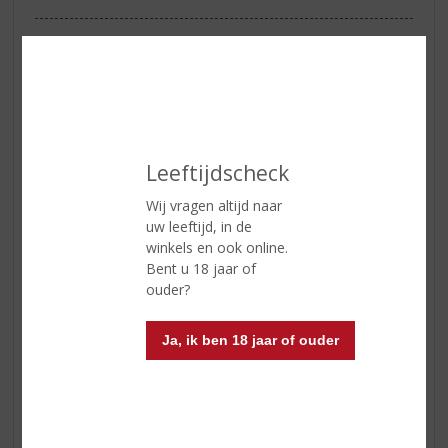
ETIKETINFORMATIE
Land van Herkomst
Jamaica
Inhoud
70 CL
Leeftijdscheck
Alcoholpercentage
57% vol
Wij vragen altijd naar
Geur
Geel fruit, specerijen, peper en
uw leeftijd, in de
nootmuskaat en anijs.
winkels en ook online.
Smaak
Levendig en elegant. Honing,
Bent u 18 jaar of
kaneel, gember en rijp fruit.
ouder?
Afdronk
Lange rijke kruidige afdronk,
kruidnagel en steranijs.
Ja, ik ben 18 jaar of ouder
Reviews