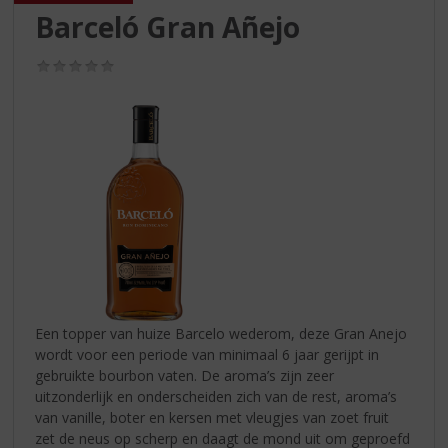
S
Barceló Gran Añejo
p
r
(0,0
i
/
n
5)
g
n
a
a
r
d
e
n
a
v
i
Een topper van huize Barcelo wederom, deze Gran Anejo
g
wordt voor een periode van minimaal 6 jaar gerijpt in
a
gebruikte bourbon vaten. De aroma’s zijn zeer
t
uitzonderlijk en onderscheiden zich van de rest, aroma’s
i
van vanille, boter en kersen met vleugjes van zoet fruit
e
zet de neus op scherp en daagt de mond uit om geproefd