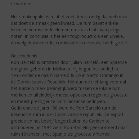
te worden.
Het smakenpalet is relatief zoet, kortstondig dat wel maar
dat doet de smaak geen kwaad. De rum bevat enkele
leuke en verrassende elementen zoals hints van pittige
noten. In conclusie is het een topproduct die een unieke,
en welgebalanceerde, combinatie in de markt heeft gezet!
Geschiedenis
Ron Barceló is ontstaan door Julian Barceló, een Spaanse
emigrant geboren in Mallorca. Hij begon het bedrijf in
1930 onder de naam Barceló & Co in Santo Domingo in
de Dominicaanse Repubiek. Het duurde niet lang voor dat
het Barcelo merk belangrijk werd tussen de lokale rum
merken en uiteindelijk moest opboksen tegen de grootste
en meest prestigieuze Dominicaanse bedrijven.
Gedurende de jaren ’80 werd de Ron Barceló rum de
bekendste rum in de Dominicaanse republiek. De export
groeide en het bedrijf begon buiten de Cariben te
distribueren, in 1994 werd Ron Barceló geëxporteerd naar
ruim 10 landen, met Spanje als grootste afnemer.