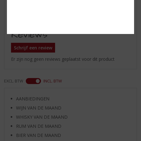
de mond uit om geproefd te
worden.
Reviews
Schrijf een review
Er zijn nog geen reviews geplaatst voor dit product
EXCL. BTW
INCL. BTW
AANBIEDINGEN
WIJN VAN DE MAAND
WHISKY VAN DE MAAND
RUM VAN DE MAAND
BIER VAN DE MAAND