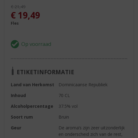
Originele prijs was:
€
21,49
, Huidige prijs is:
€
19,49
Fles
ETIKETINFORMATIE
Land van Herkomst
Dominicaanse Republiek
Inhoud
70 CL
Alcoholpercentage
37.5% vol
Soort rum
Bruin
Geur
De aroma’s zijn zeer uitzonderlijk
en onderscheid zich van de rest,