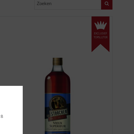
Zoeken
EXCLUSIEF
TOPSLIJTER
18