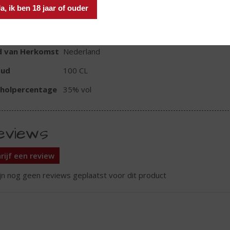
a, ik ben 18 jaar of ouder
TIKETINFORMATIE
d van Herkomst
Nederland
oud
100 CL
oholpercentage
35% vol
eviews
rijf een review
ijn nog geen reviews geplaatst voor dit product