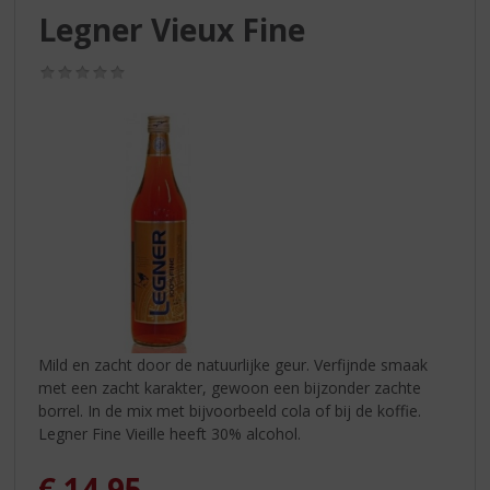
S
Legner Vieux Fine
p
r
(0,0
i
/
n
5)
g
n
a
a
r
d
e
n
a
v
i
Mild en zacht door de natuurlijke geur. Verfijnde smaak
g
met een zacht karakter, gewoon een bijzonder zachte
a
borrel. In de mix met bijvoorbeeld cola of bij de koffie.
t
Legner Fine Vieille heeft 30% alcohol.
i
e
€
14,95