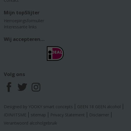
Contact
Mijn topSlijter
Herroepingsformulier
Interessante links
Wij accepteren...
Volg ons
F
T
I
a
w
n
Designed by YOOKY smart concepts
GEEN 18 GEEN alcohol
c
i
s
IDIN/ITSME
sitemap
Privacy Statement
Disclaimer
Verantwoord alcoholgebruik