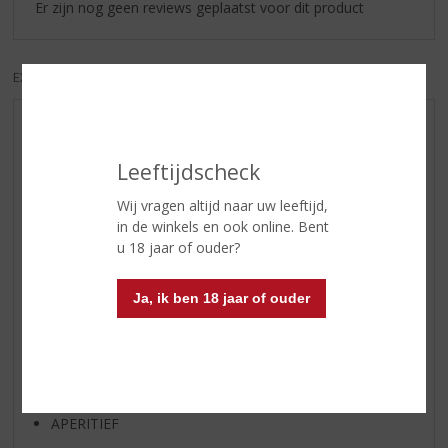
Er zijn nog geen reviews geplaatst voor dit product
EXCL. BTW
INCL. BTW
AANBIEDINGEN
WIJN VAN DE MAAND
Leeftijdscheck
WHISKY VAN DE MAAND
Wij vragen altijd naar uw leeftijd,
RUM VAN DE MAAND
in de winkels en ook online. Bent
u 18 jaar of ouder?
BIER VAN DE MAAND
SPIRIT VAN DE MAAND
Ja, ik ben 18 jaar of ouder
EXCLUSIEF TOPSLIJTER
WIJN
WHISKY
BIER
APERITIEF