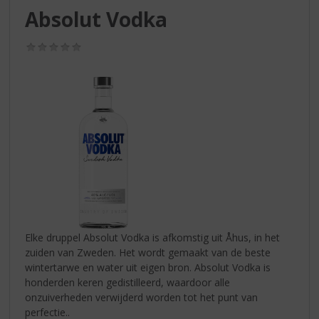
S
Absolut Vodka
p
r
(0,0
i
/
n
5)
g
n
a
a
r
d
e
n
a
v
i
Elke druppel Absolut Vodka is afkomstig uit Åhus, in het
g
zuiden van Zweden. Het wordt gemaakt van de beste
a
wintertarwe en water uit eigen bron. Absolut Vodka is
t
honderden keren gedistilleerd, waardoor alle
i
onzuiverheden verwijderd worden tot het punt van
e
perfectie..