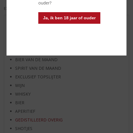
ouder?
EXCL. BTW
INCL. BTW
Ja, ik ben 18 jaar of ouder
AANBIEDINGEN
WIJN VAN DE MAAND
WHISKY VAN DE MAAND
RUM VAN DE MAAND
BIER VAN DE MAAND
SPIRIT VAN DE MAAND
EXCLUSIEF TOPSLIJTER
WIJN
WHISKY
BIER
APERITIEF
GEDISTILLEERD OVERIG
SHOTJES