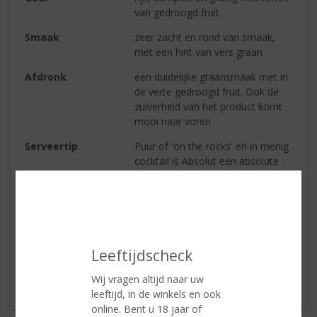
van gedroogd fruit
Smaak
zeer zacht en rond van smaak,
met een hint van vers graan
Afdronk
een duidelijke graansmaak met in
de verte gedroogd fruit. Ook de
zuiverheid van het product komt
mooi naar voren
Serveertip
Puur of 'on the rocks' en in menig
cocktail is Absolut een absolute
topper
Reviews
Leeftijdscheck
Schrijf een review
Wij vragen altijd naar uw
Er zijn nog geen reviews geplaatst voor dit product
leeftijd, in de winkels en ook
online. Bent u 18 jaar of