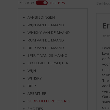
d
WEB
EXCL. BTW
INCL. BTW
Berkhou
S
p
r
AANBIEDINGEN
i
Er
WIJN VAN DE MAAND
n
WHISKY VAN DE MAAND
g
n
RUM VAN DE MAAND
a
BIER VAN DE MAAND
Door
a
kwal
r
SPIRIT VAN DE MAAND
de f
d
EXCLUSIEF TOPSLIJTER
voor
e
een 
WIJN
n
folk
a
WHISKY
The 
v
adel
BIER
i
werd
g
APERITIEF
Gorg
a
GEDISTILLEERD OVERIG
symb
t
de s
SHOTJES
i