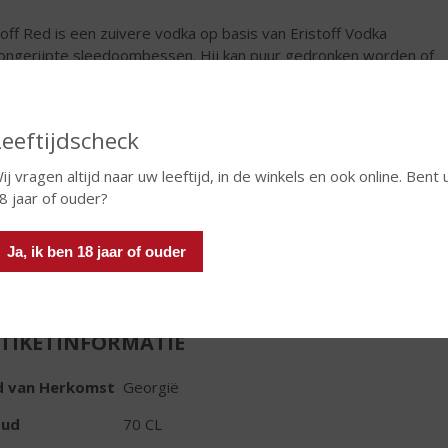
toff Red is een zuivere vodka op basis van Eristoff Vodka
ongerijpte sleedoombessen. Hij kan puur gedronken worden of
en mix met bijvoorbeeld tonic, mousserende wijn of Jus d
nge.
Leeftijdscheck
€
15,99
ij vragen altijd naar uw leeftijd, in de winkels en ook online. Bent 
Fles
8 jaar of ouder?
Ja, ik ben 18 jaar of ouder
TIKETINFORMATIE
d van Herkomst
Georgië
oud
70 CL