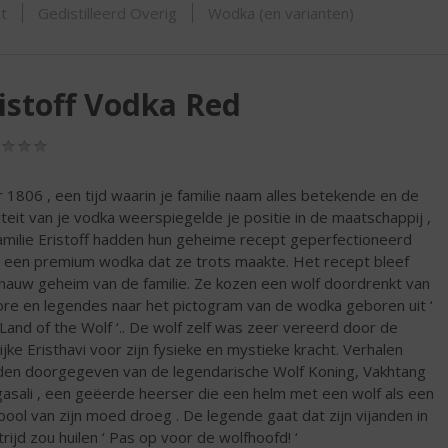
SHOP
t
Gedistilleerd Overig
Wodka (en varianten)
istoff Vodka Red
(0,0
/
5)
 1806 , een tijd waarin je familie naam alles betekende en de
iteit van je vodka weerspiegelde je positie in de maatschappij ,
amilie Eristoff hadden hun geheime recept geperfectioneerd
 een premium wodka dat ze trots maakte. Het recept bleef
nauw geheim van de familie. Ze kozen een wolf doordrenkt van
lore en legendes naar het pictogram van de wodka geboren uit ‘
Land of the Wolf ‘.. De wolf zelf was zeer vereerd door de
lijke Eristhavi voor zijn fysieke en mystieke kracht. Verhalen
en doorgegeven van de legendarische Wolf Koning, Vakhtang
asali , een geëerde heerser die een helm met een wolf als een
ool van zijn moed droeg . De legende gaat dat zijn vijanden in
trijd zou huilen ‘ Pas op voor de wolfhoofd! ‘