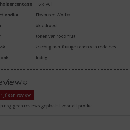
oholpercentage
18% vol
rt vodka
Flavoured Wodka
r
bloedrood
r
tonen van rood fruit
ak
krachtig met fruitige tonen van rode bes
ronk
fruitig
eviews
rijf een review
ijn nog geen reviews geplaatst voor dit product