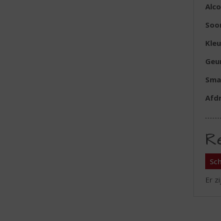
Alc
Soo
Kleu
Geu
Sma
Afd
R
Sch
Er z