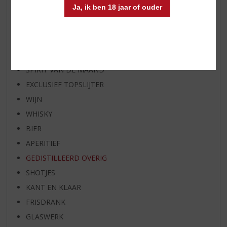
Ja, ik ben 18 jaar of ouder
WIJN VAN DE MAAND
WHISKY VAN DE MAAND
RUM VAN DE MAAND
BIER VAN DE MAAND
SPIRIT VAN DE MAAND
EXCLUSIEF TOPSLIJTER
WIJN
WHISKY
BIER
APERITIEF
GEDISTILLEERD OVERIG
SHOTJES
KANT EN KLAAR
FRISDRANK
GLASWERK