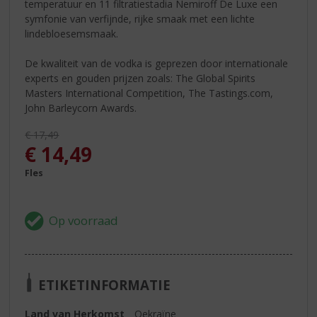
temperatuur en 11 filtratiestadia Nemiroff De Luxe een
symfonie van verfijnde, rijke smaak met een lichte
lindebloesemsmaak.
De kwaliteit van de vodka is geprezen door internationale
experts en gouden prijzen zoals: The Global Spirits
Masters International Competition, The Tastings.com,
John Barleycorn Awards.
Originele prijs was:
€
17,49
, Huidige prijs is:
€
14,49
Fles
ETIKETINFORMATIE
Land van Herkomst
Oekraïne