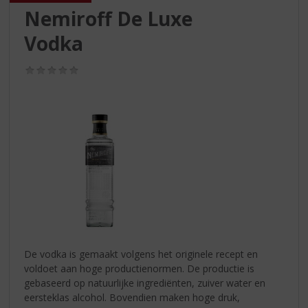
S
Nemiroff De Luxe
p
r
Vodka
i
n
(0,0
g
/
n
5)
a
a
r
d
e
n
a
v
i
g
a
De vodka is gemaakt volgens het originele recept en
t
voldoet aan hoge productienormen. De productie is
i
gebaseerd op natuurlijke ingrediënten, zuiver water en
e
eersteklas alcohol. Bovendien maken hoge druk,