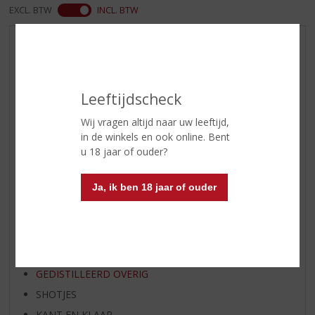
EXCL. BTW
INCL. BTW
AANBIEDINGEN
WIJN VAN DE MAAND
WHISKY VAN DE MAAND
Leeftijdscheck
RUM VAN DE MAAND
Wij vragen altijd naar uw leeftijd,
BIER VAN DE MAAND
in de winkels en ook online. Bent
SPIRIT VAN DE MAAND
u 18 jaar of ouder?
EXCLUSIEF TOPSLIJTER
Ja, ik ben 18 jaar of ouder
WIJN
WHISKY
BIER
APERITIEF
GEDISTILLEERD OVERIG
SHOTJES
KANT EN KLAAR